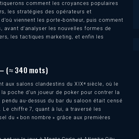
ortiquerons comment les croyances populaires
s, les stratégies des opérateurs et
d d’où viennent les porte‑bonheur, puis comment
es, avant d’analyser les nouvelles formes de
ers, les tactiques marketing, et enfin les
 – (≈ 340 mots)
t aux salons clandestins du XIXᵉ siècle, où le
ns la poche d’un joueur de poker pour contrer la
l pendu au-dessus du bar du saloon était censé
 Le chiffre 7, quant à lui, a traversé les
sel du « bon nombre » grâce aux premières