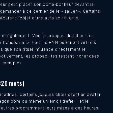
joueur peut placer son porte‑bonheur devant la
emander à ce dernier de le « saluer ». Certains
tourent l’objet d’une aura scintillante,
e également. Voir le croupier distribuer les
e transparence que les RNG purement virtuels
rs que son rituel influence directement le
ectivement, les probabilités restent inchangées
r exemple).
 320 mots)
 inédites. Certains joueurs choisissent un avatar
ragon doré ou même un emoji trèfle – et le
D’autres programment leurs mises à des heures