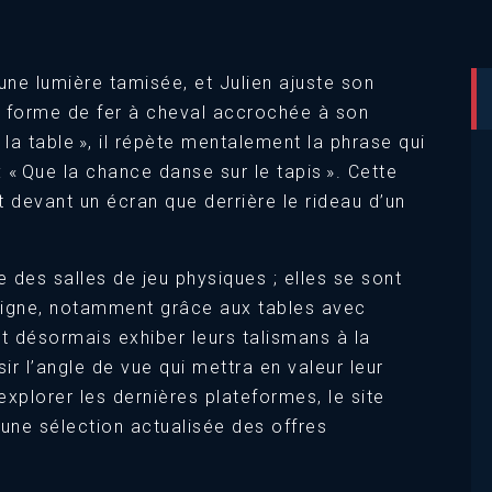
 une lumière tamisée, et Julien ajuste son
n forme de fer à cheval accrochée à son
 la table », il répète mentalement la phrase qui
« Que la chance danse sur le tapis ». Cette
t devant un écran que derrière le rideau d’un
e des salles de jeu physiques ; elles se sont
 ligne, notamment grâce aux tables avec
t désormais exhiber leurs talismans à la
r l’angle de vue qui mettra en valeur leur
xplorer les dernières plateformes, le site
ne sélection actualisée des offres