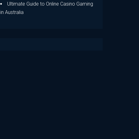
Ultimate Guide to Online Casino Gaming
in Australia