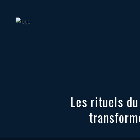
Les rituels d
transforme