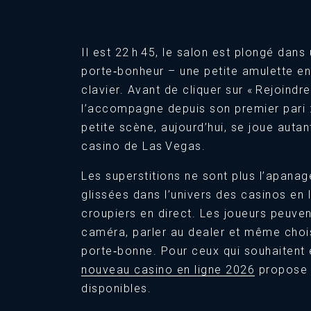
Il est 22 h 45, le salon est plongé dans
porte‑bonheur – une petite amulette e
clavier. Avant de cliquer sur « Rejoindre
l’accompagne depuis son premier pari : 
petite scène, aujourd’hui, se joue autan
casino de Las Vegas.
Les superstitions ne sont plus l’apanag
glissées dans l’univers des casinos en
croupiers en direct. Les joueurs peuven
caméra, parler au dealer et même choisi
porte‑bonne. Pour ceux qui souhaitent e
nouveau casino en ligne 2026
propose u
disponibles.