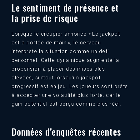
Le sentiment de présence et
la prise de risque
Lorsque le croupier annonce « Le jackpot
est à portée de main », le cerveau
interprète la situation comme un défi
personnel. Cette dynamique augmente la
propension à placer des mises plus
élevées, surtout lorsqu’un jackpot
progressif est en jeu. Les joueurs sont prêts
à accepter une volatilité plus forte, car le
gain potentiel est perçu comme plus réel.
Données d’enquêtes récentes