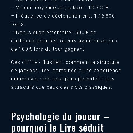
– Valeur moyenne du jackpot : 10 800 €.
– Fréquence de déclenchement : 1 / 6 800
tours.
– Bonus supplémentaire : 500 € de
cashback pour les joueurs ayant misé plus
de 100 € lors du tour gagnant.
Ces chiffres illustrent comment la structure
de jackpot Live, combinée à une expérience
immersive, crée des gains potentiels plus
attractifs que ceux des slots classiques.
Psychologie du joueur –
pourquoi le Live séduit