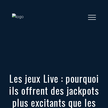
Les jeux Live : pourquoi
ils offrent des jackpots
plus excitants que les