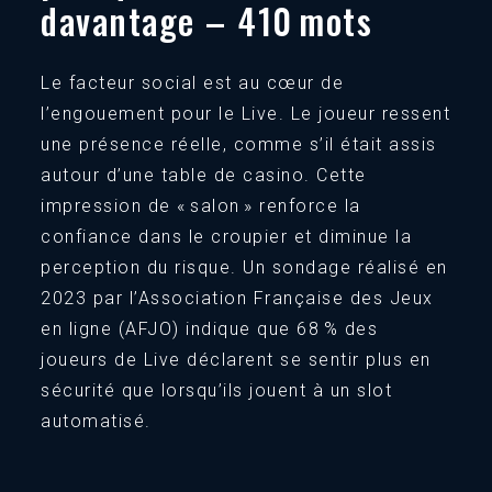
davantage – 410 mots
Le facteur social est au cœur de
l’engouement pour le Live. Le joueur ressent
une présence réelle, comme s’il était assis
autour d’une table de casino. Cette
impression de « salon » renforce la
confiance dans le croupier et diminue la
perception du risque. Un sondage réalisé en
2023 par l’Association Française des Jeux
en ligne (AFJO) indique que 68 % des
joueurs de Live déclarent se sentir plus en
sécurité que lorsqu’ils jouent à un slot
automatisé.