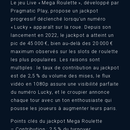
Le jeu Live « Mega Roulette », développé par
Pragmatic Play, propose un jackpot
progressif déclenché lorsqu’un numéro
« Lucky » apparaît sur la roue. Depuis son
lancement en 2022, le jackpot a atteint un
pic de 45 000 €, bien au‑delà des 20 000 €
maximum observés sur les slots de roulette
les plus populaires. Les raisons sont
multiples : le taux de contribution au jackpot
est de 2,5 % du volume des mises, le flux
vidéo en 1080p assure une visibilité parfaite
du numéro Lucky, et le croupier annonce
chaque tour avec un ton enthousiaste qui
pousse les joueurs à augmenter leurs paris.
Points clés du jackpot Mega Roulette
– Contribution : 2,5 % du turnover.