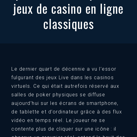
jeux de casino en ligne
classiques
Le dernier quart de décennie a vu l’essor
fulgurant des jeux Live dans les casinos
virtuels. Ce qui était autrefois réservé aux
salles de poker physiques se diffuse
aujourd’hui sur les écrans de smartphone,
de tablette et d’ordinateur grâce à des flux
vidéo en temps réel. Le joueur ne se
contente plus de cliquer sur une icône : il