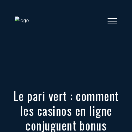
Le pari vert : comment
les casinos en ligne
conjuguent bonus