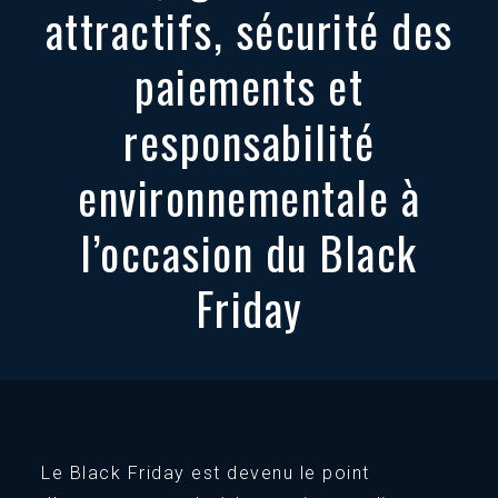
attractifs, sécurité des
paiements et
responsabilité
environnementale à
l’occasion du Black
Friday
Le Black Friday est devenu le point