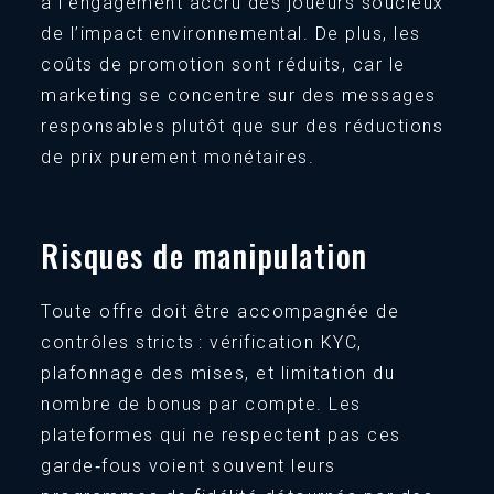
à l’engagement accru des joueurs soucieux
de l’impact environnemental. De plus, les
coûts de promotion sont réduits, car le
marketing se concentre sur des messages
responsables plutôt que sur des réductions
de prix purement monétaires.
Risques de manipulation
Toute offre doit être accompagnée de
contrôles stricts : vérification KYC,
plafonnage des mises, et limitation du
nombre de bonus par compte. Les
plateformes qui ne respectent pas ces
garde‑fous voient souvent leurs