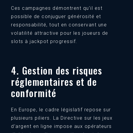
Ces campagnes démontrent qu’il est
possible de conjuguer générosité et
responsabilité, tout en conservant une
volatilité attractive pour les joueurs de
slots à jackpot progressif.
4. Gestion des risques
réglementaires et de
conformité
En Europe, le cadre législatif repose sur
plusieurs piliers. La Directive sur les jeux
d’argent en ligne impose aux opérateurs