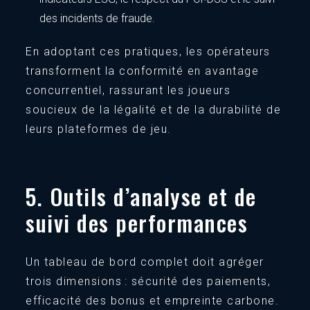
des incidents de fraude.
En adoptant ces pratiques, les opérateurs
transforment la conformité en avantage
concurrentiel, rassurant les joueurs
soucieux de la légalité et de la durabilité de
leurs plateformes de jeu.
5. Outils d’analyse et de
suivi des performances
Un tableau de bord complet doit agréger
trois dimensions : sécurité des paiements,
efficacité des bonus et empreinte carbone.