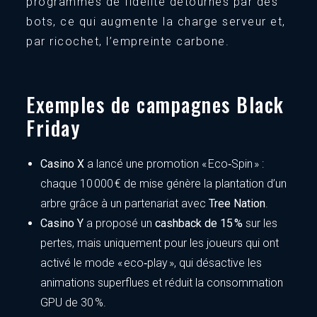
programmes de fidélité détournés par des
bots, ce qui augmente la charge serveur et,
par ricochet, l’empreinte carbone.
Exemples de campagnes Black
Friday
Casino X
a lancé une promotion « Eco‑Spin » :
chaque 10 000 € de mise génère la plantation d’un
arbre grâce à un partenariat avec
Tree Nation
.
Casino Y
a proposé un
cashback de 15 %
sur les
pertes, mais uniquement pour les joueurs qui ont
activé le mode « eco‑play », qui désactive les
animations superflues et réduit la consommation
GPU de 30 %.