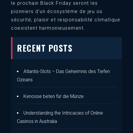
le prochain Black Friday seront les
pionniers d’un écosystème de jeu où
sécurité, plaisir et responsabilité climatique
coexistent harmonieusement.
RECENT POSTS
Atlantis-Slots – Das Geheimnis des Tiefen
Ozeans
Kenosse beten für die Münze
Understanding the Intricacies of Online
Casinos in Australia