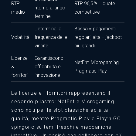
RTP
RTP 96,5 % = quote
ritorno a lungo
medio
competitive
termine
Determina la
Bassa = pagamenti
Volatilità
frequenza delle
regolari, alta = jackpot
vincite
più grandi
Licenze
Garantiscono
NetEnt, Microgaming,
&
affidabilità e
Pragmatic Play
fornitori
innovazione
Le licenze e i fornitori rappresentano il
secondo pilastro: NetEnt e Microgaming
sono noti per le slot classiche ad alta
qualità, mentre Pragmatic Play e Play’n GO
spingono su temi freschi e meccaniche
interattive. Un casinò che collabora con più