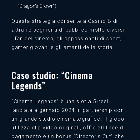
“Dragon’s Crown”)
Questa strategia consente a Casino B di
attrarre segmenti di pubblico molto diversi:
i fan del cinema, gli appassionati di sport, i
gamer giovani e gli amanti della storia.
Caso studio: “Cinema
Legends”
“Cinema Legends” è una slot a 5‑reel
lanciata a gennaio 2024 in partnership con
un grande studio cinematografico. Il gioco
utilizza clip video originali, offre 20 linee di
pagamento e un bonus “Director’s Cut” che