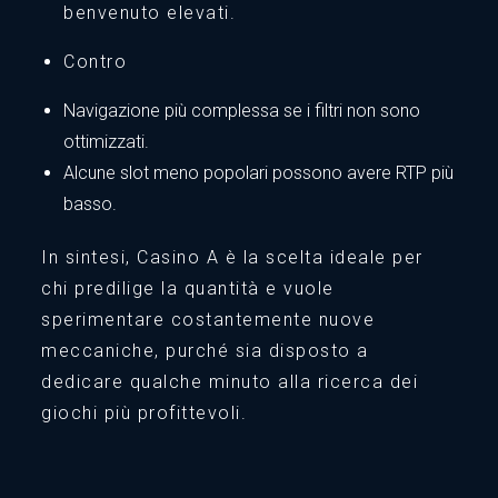
benvenuto elevati.
Contro
Navigazione più complessa se i filtri non sono
ottimizzati.
Alcune slot meno popolari possono avere RTP più
basso.
In sintesi, Casino A è la scelta ideale per
chi predilige la quantità e vuole
sperimentare costantemente nuove
meccaniche, purché sia disposto a
dedicare qualche minuto alla ricerca dei
giochi più profittevoli.