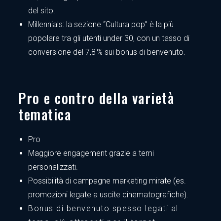
del sito.
Millennials: la sezione “Cultura pop” è la più
popolare tra gli utenti under 30, con un tasso di
conversione del 7,8 % sui bonus di benvenuto.
Pro e contro della varietà
tematica
Pro
Maggiore engagement grazie a temi
personalizzati.
Possibilità di campagne marketing mirate (es.
promozioni legate a uscite cinematografiche).
Bonus di benvenuto spesso legati al