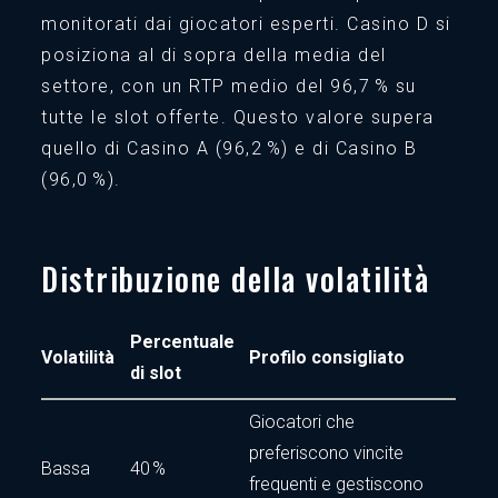
monitorati dai giocatori esperti. Casino D si
posiziona al di sopra della media del
settore, con un RTP medio del 96,7 % su
tutte le slot offerte. Questo valore supera
quello di Casino A (96,2 %) e di Casino B
(96,0 %).
Distribuzione della volatilità
Percentuale
Volatilità
Profilo consigliato
di slot
Giocatori che
preferiscono vincite
Bassa
40 %
frequenti e gestiscono