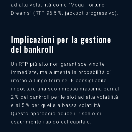
ad alta volatilità come “Mega Fortune
Dreams” (RTP 96,5 %, jackpot progressivo).
Implicazioni per la gestione
del bankroll
Un RTP più alto non garantisce vincite
immediate, ma aumenta la probabilità di
ritorno a lungo termine. È consigliabile
impostare una scommessa massima pari al
2 % del bankroll per le slot ad alta volatilità
e al 5 % per quelle a bassa volatilità.
Questo approccio riduce il rischio di
esaurimento rapido del capitale.