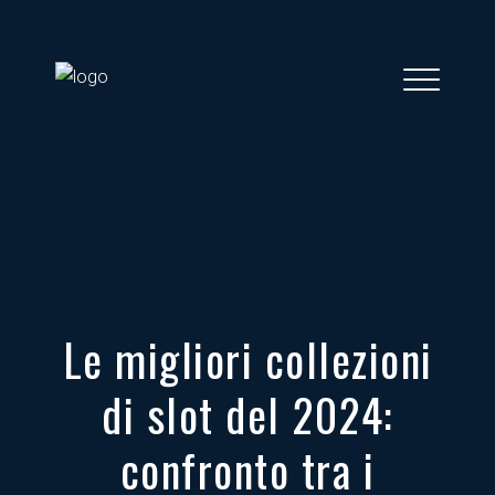
Le migliori collezioni
di slot del 2024:
confronto tra i