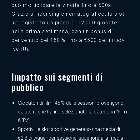
può moltiplicare la vincita fino a 500×.
Grazie al licensing cinematografico, la slot
ha registrato un picco di 12 000 giocate
nella prima settimana, con un bonus di
benvenuto del 150 % fino a €500 per i nuovi
iscritti.
Impatto sui segmenti di
pubblico
Giocatori di film: 45 % delle sessioni provengono
da utenti che hanno selezionato la categoria “Film
& TV”.
Sportivi: le slot sportive generano una media di
€2,3 di wager per sessione, superiore alla media