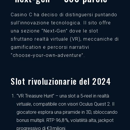
Casino C ha deciso di distinguersi puntando
sull’innovazione tecnologica. Il sito offre
una sezione “Next‑Gen” dove le slot
sfruttano realtà virtuale (VR), meccaniche di
gamification e percorsi narrativi
“choose‑your‑own‑adventure”.
Slot rivoluzionarie del 2024
“VR Treasure Hunt” – una slot a 5‑reel in realtà
virtuale, compatibile con visori Oculus Quest 2. Il
giocatore esplora una piramide in 3D, sbloccando
bonus multipli. RTP 96,8 %, volatilità alta, jackpot
progressivo di €3 milioni.