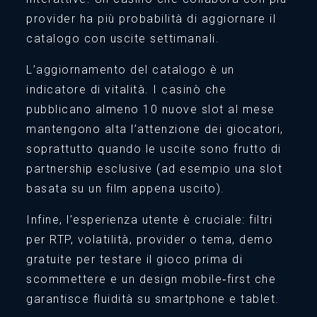
provider ha più probabilità di aggiornare il
catalogo con uscite settimanali.
L’aggiornamento del catalogo è un
indicatore di vitalità. I casinò che
pubblicano almeno 10 nuove slot al mese
mantengono alta l’attenzione dei giocatori,
soprattutto quando le uscite sono frutto di
partnership esclusive (ad esempio una slot
basata su un film appena uscito).
Infine, l’esperienza utente è cruciale: filtri
per RTP, volatilità, provider o tema, demo
gratuite per testare il gioco prima di
scommettere e un design mobile‑first che
garantisce fluidità su smartphone e tablet.