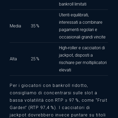
bankroll limitati
Utenti equilibrati,
interessati a combinare
Media
35 %
pagamenti regolari e
occasionali grandi vincite
High‑roller e cacciatori di
jackpot, disposti a
Alta
25 %
rischiare per moltiplicatori
elevati
Per i giocatori con bankroll ridotto,
consigliamo di concentrarsi sulle slot a
bassa volatilità con RTP ≥ 97 %, come “Fruit
Garden” (RTP 97,4 %). I cacciatori di
jackpot dovrebbero invece puntare su titoli