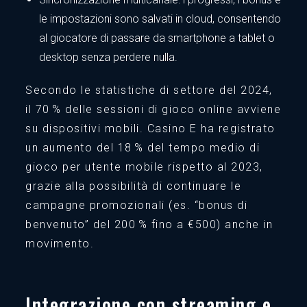
le impostazioni sono salvati in cloud, consentendo
al giocatore di passare da smartphone a tablet o
desktop senza perdere nulla.
Secondo le statistiche di settore del 2024,
il 70 % delle sessioni di gioco online avviene
su dispositivi mobili. Casino E ha registrato
un aumento del 18 % del tempo medio di
gioco per utente mobile rispetto al 2023,
grazie alla possibilità di continuare le
campagne promozionali (es. “bonus di
benvenuto” del 200 % fino a €500) anche in
movimento.
Integrazione con streaming e