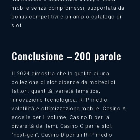
mobile senza compromessi, supportata da
bonus competitivi e un ampio catalogo di
slot.
Conclusione – 200 parole
Il 2024 dimostra che la qualità di una
collezione di slot dipende da molteplici
fattori: quantità, varietà tematica,
innovazione tecnologica, RTP medio,
volatilità e ottimizzazione mobile. Casino A
eccelle per il volume, Casino B per la
diversità dei temi, Casino C per le slot
“next‑gen”, Casino D per un RTP medio