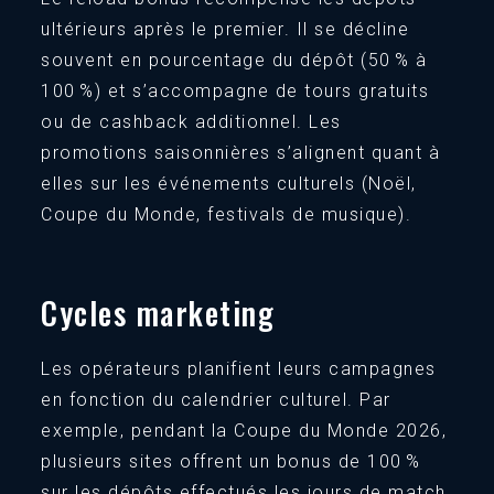
ultérieurs après le premier. Il se décline
souvent en pourcentage du dépôt (50 % à
100 %) et s’accompagne de tours gratuits
ou de cashback additionnel. Les
promotions saisonnières s’alignent quant à
elles sur les événements culturels (Noël,
Coupe du Monde, festivals de musique).
Cycles marketing
Les opérateurs planifient leurs campagnes
en fonction du calendrier culturel. Par
exemple, pendant la Coupe du Monde 2026,
plusieurs sites offrent un bonus de 100 %
sur les dépôts effectués les jours de match,