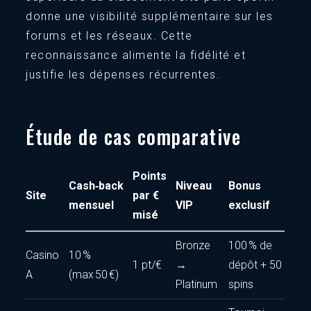
donne une visibilité supplémentaire sur les
forums et les réseaux. Cette
reconnaissance alimente la fidélité et
justifie les dépenses récurrentes.
Étude de cas comparative
Points
Cash‑back
Niveau
Bonus
Site
par €
mensuel
VIP
exclusif
misé
Bronze
100 % de
Casino
10 %
1 pt/€
→
dépôt + 50
A
(max 50 €)
Platinum
spins