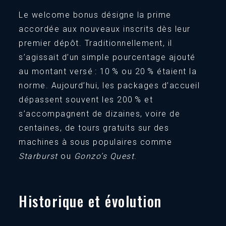
Le welcome bonus désigne la prime
accordée aux nouveaux inscrits dès leur
premier dépôt. Traditionnellement, il
s’agissait d’un simple pourcentage ajouté
au montant versé : 10 % ou 20 % étaient la
norme. Aujourd’hui, les packages d’accueil
dépassent souvent les 200 % et
s’accompagnent de dizaines, voire de
centaines, de tours gratuits sur des
machines à sous populaires comme
Starburst
ou
Gonzo’s Quest
.
Historique et évolution