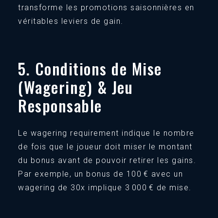
transforme les promotions saisonnières en
véritables leviers de gain.
5. Conditions de Mise
(Wagering) & Jeu
Responsable
Le wagering requirement indique le nombre
de fois que le joueur doit miser le montant
du bonus avant de pouvoir retirer les gains.
Par exemple, un bonus de 100 € avec un
wagering de 30x implique 3 000 € de mise.