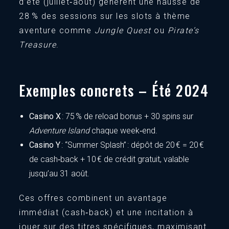
d’été (juillet‑août) génèrent une hausse de
28 % des sessions sur les slots à thème
aventure comme
Jungle Quest
ou
Pirate’s
Treasure
.
Exemples concrets – Été 2024
Casino X
: 75 % de reload bonus + 30 spins sur
Adventure Island
chaque week‑end.
Casino Y
: “Summer Splash” : dépôt de 20 € = 20 €
de cash‑back + 10 € de crédit gratuit, valable
jusqu’au 31 août.
Ces offres combinent un avantage
immédiat (cash‑back) et une incitation à
jouer sur des titres spécifiques, maximisant