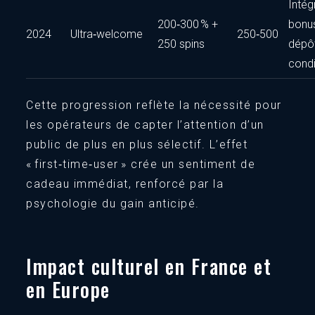
Intég
200‑300 % +
bonu
2024
Ultra‑welcome
250‑500
250 spins
dépô
condi
Cette progression reflète la nécessité pour
les opérateurs de capter l’attention d’un
public de plus en plus sélectif. L’effet
« first‑time‑user » crée un sentiment de
cadeau immédiat, renforcé par la
psychologie du gain anticipé.
Impact culturel en France et
en Europe