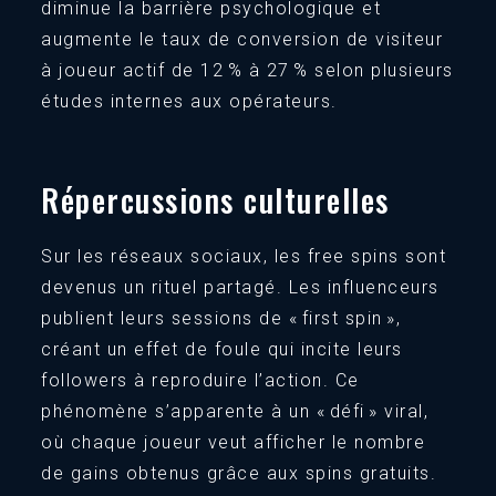
diminue la barrière psychologique et
augmente le taux de conversion de visiteur
à joueur actif de 12 % à 27 % selon plusieurs
études internes aux opérateurs.
Répercussions culturelles
Sur les réseaux sociaux, les free spins sont
devenus un rituel partagé. Les influenceurs
publient leurs sessions de « first spin »,
créant un effet de foule qui incite leurs
followers à reproduire l’action. Ce
phénomène s’apparente à un « défi » viral,
où chaque joueur veut afficher le nombre
de gains obtenus grâce aux spins gratuits.