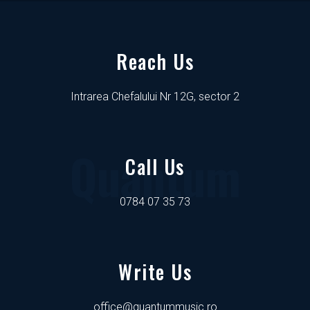
Reach Us
Intrarea Chefalului Nr 12G, sector 2
Quantum
Call Us
0784 07 35 73
Write Us
office@quantummusic.ro