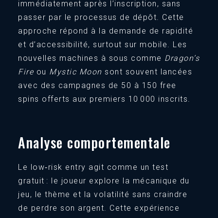
immédiatement après l’inscription, sans
passer par le processus de dépôt. Cette
approche répond à la demande de rapidité
et d’accessibilité, surtout sur mobile. Les
nouvelles machines à sous comme
Dragon’s
Fire
ou
Mystic Moon
sont souvent lancées
avec des campagnes de 50 à 150 free
spins offerts aux premiers 10 000 inscrits.
Analyse comportementale
Le low‑risk entry agit comme un test
gratuit : le joueur explore la mécanique du
jeu, le thème et la volatilité sans craindre
de perdre son argent. Cette expérience