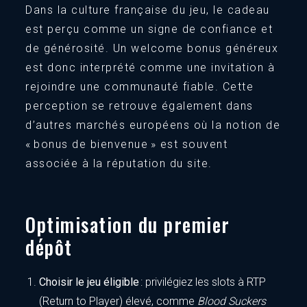
Dans la culture française du jeu, le cadeau
est perçu comme un signe de confiance et
de générosité. Un welcome bonus généreux
est donc interprété comme une invitation à
rejoindre une communauté fiable. Cette
perception se retrouve également dans
d’autres marchés européens où la notion de
« bonus de bienvenue » est souvent
associée à la réputation du site.
Optimisation du premier
dépôt
Choisir le jeu éligible
: privilégiez les slots à RTP
(Return to Player) élevé, comme
Blood Suckers