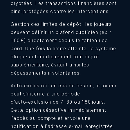
cryptées. Les transactions financières sont
ainsi protégées contre les interceptions.
Gestion des limites de dépôt : les joueurs
peuvent définir un plafond quotidien (ex. :
100 €) directement depuis le tableau de
bord. Une fois la limite atteinte, le système
bloque automatiquement tout dépôt
supplémentaire, évitant ainsi les
dépassements involontaires.
Auto‑exclusion : en cas de besoin, le joueur
peut s’inscrire à une période
d’auto‑exclusion de 7, 30 ou 180 jours.
Cette option désactive immédiatement
l’accès au compte et envoie une
notification à l’adresse e‑mail enregistrée.