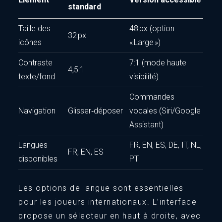
standard
Taille des
48 px (option
32 px
icônes
« Large »)
Contraste
7:1 (mode haute
4,5:1
texte/fond
visibilité)
Commandes
Navigation
Glisser‑déposer
vocales (Siri/Google
Assistant)
Langues
FR, EN, ES, DE, IT, NL,
FR, EN, ES
disponibles
PT
Les options de langue sont essentielles
pour les joueurs internationaux. L’interface
propose un sélecteur en haut à droite, avec