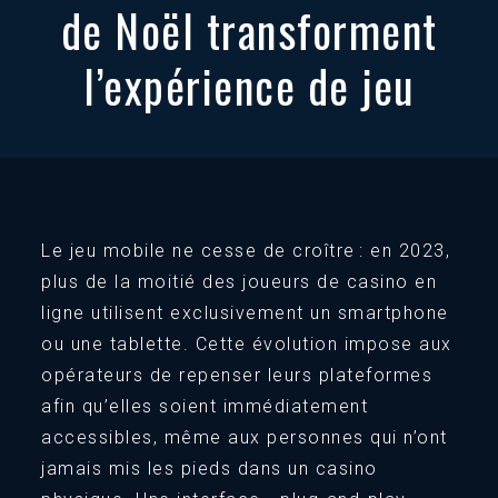
de Noël transforment
l’expérience de jeu
Le jeu mobile ne cesse de croître : en 2023,
plus de la moitié des joueurs de casino en
ligne utilisent exclusivement un smartphone
ou une tablette. Cette évolution impose aux
opérateurs de repenser leurs plateformes
afin qu’elles soient immédiatement
accessibles, même aux personnes qui n’ont
jamais mis les pieds dans un casino