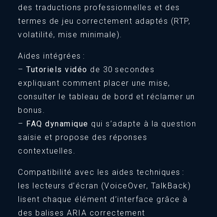
des traductions professionnelles et des
termes de jeu correctement adaptés (RTP,
volatilité, mise minimale).
Aides intégrées :
–
Tutoriels vidéo
de 30 secondes
expliquant comment placer une mise,
consulter le tableau de bord et réclamer un
bonus.
–
FAQ dynamique
qui s’adapte à la question
saisie et propose des réponses
contextuelles.
Compatibilité avec les aides techniques :
les lecteurs d’écran (VoiceOver, TalkBack)
lisent chaque élément d’interface grâce à
des balises ARIA correctement