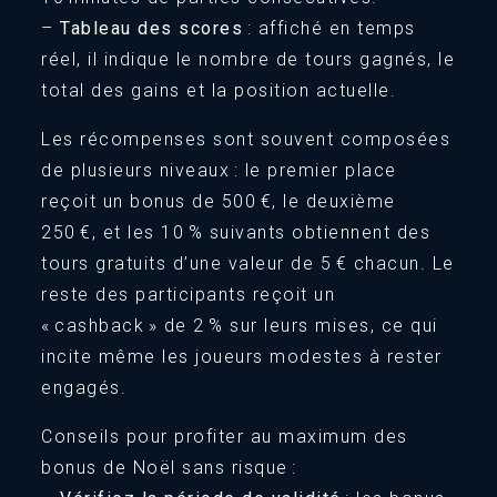
–
Tableau des scores
: affiché en temps
réel, il indique le nombre de tours gagnés, le
total des gains et la position actuelle.
Les récompenses sont souvent composées
de plusieurs niveaux : le premier place
reçoit un bonus de 500 €, le deuxième
250 €, et les 10 % suivants obtiennent des
tours gratuits d’une valeur de 5 € chacun. Le
reste des participants reçoit un
« cashback » de 2 % sur leurs mises, ce qui
incite même les joueurs modestes à rester
engagés.
Conseils pour profiter au maximum des
bonus de Noël sans risque :