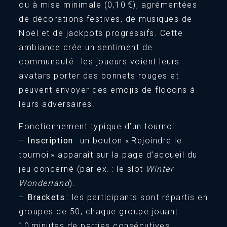
ou à mise minimale (0,10 €), agrémentées
de décorations festives, de musiques de
Noël et de jackpots progressifs. Cette
ambiance crée un sentiment de
communauté : les joueurs voient leurs
avatars porter des bonnets rouges et
peuvent envoyer des emojis de flocons à
leurs adversaires.
Fonctionnement typique d’un tournoi :
–
Inscription
: un bouton « Rejoindre le
tournoi » apparaît sur la page d’accueil du
jeu concerné (par ex. : le slot
Winter
Wonderland
).
–
Brackets
: les participants sont répartis en
groupes de 50, chaque groupe jouant
10 minutes de parties consécutives.