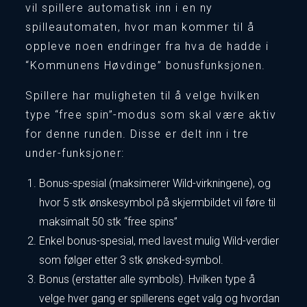
vil spillere automatisk inn i en ny
spilleautomaten, hvor man kommer til å
oppleve noen endringer fra hva de hadde i
“Kommunens Høvdinge” bonusfunksjonen.
Spillere har muligheten til å velge hvilken
type “free spin”-modus som skal være aktiv
for denne runden. Disse er delt inn i tre
under-funksjoner:
Bonus-spesial (maksimerer Wild-virkningene), og
hvor 5 stk ønskesymbol på skjermbildet vil føre til
maksimalt 50 stk “free spins”
Enkel bonus-spesial, med lavest mulig Wild-verdier
som følger etter 3 stk ønsked-symbol.
Bonus (erstatter alle symbols). Hvilken type å
velge hver gang er spillerens eget valg og hvordan