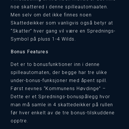
noe skattered i denne spilleautomaaten.
Men selv om det ikke finnes noen
Skattedeikker som vanligvis også betyr at
“Skatter” hver gang vil være en Sprednings-
Symbol på pluss 1-4 Wilds.
Bonus Features
Det er to bonusfunktioner inn i denne
spilleautomaten, der begge har tre ulike
under-bonus-funksjoner med åpent spill.
Først nevnes “Kommunens Høvdinge” –
Dette er et Sprednings-bonuspålegg hvor
man må samle in 4 skattedeikker på rullen
før hver enkelt av de tre bonus-tilskuddene
opptre.