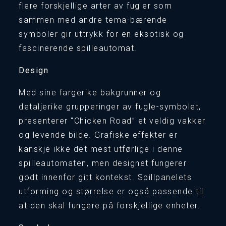
flere forskjellige arter av fugler som
sammen med andre tema-bærende
symboler gir uttrykk for en eksotisk og
fascinerende spilleautomat.
Design
Med sine fargerike bakgrunner og
detaljerike grupperinger av fugle-symbolet,
presenterer “Chicken Road” et veldig vakker
og levende bilde. Grafiske effekter er
kanskje ikke det mest utførlige i denne
spilleautomaten, men designet fungerer
godt innenfor gitt kontekst. Spillpanelets
utforming og størrelse er også passende til
at den skal fungere på forskjellige enheter.