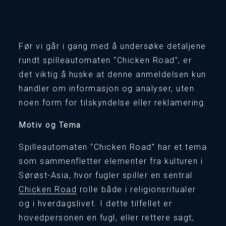
Før vi går i gang med å undersøke detaljene
rundt spilleautomaten “Chicken Road”, er
det viktig å huske at denne anmeldelsen kun
handler om informasjon og analyser, uten
noen form for tilskyndelse eller reklamering.
Motiv og Tema
Spilleautomaten “Chicken Road” har et tema
som sammenfletter elementer fra kulturen i
Sørøst-Asia, hvor fugler spiller en sentral
Chicken Road
rolle både i religionsritualer
og i hverdagslivet. I dette tilfellet er
hovedpersonen en fugl, eller rettere sagt,