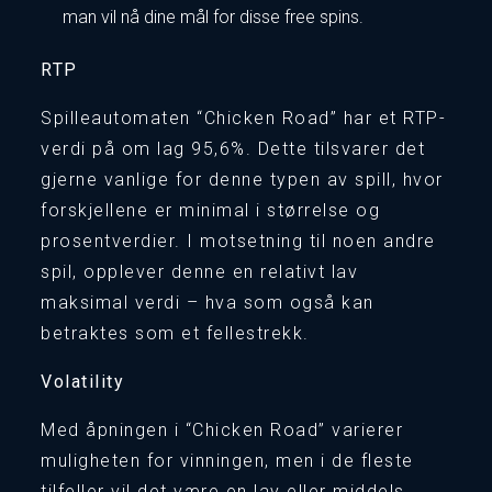
man vil nå dine mål for disse free spins.
RTP
Spilleautomaten “Chicken Road” har et RTP-
verdi på om lag 95,6%. Dette tilsvarer det
gjerne vanlige for denne typen av spill, hvor
forskjellene er minimal i størrelse og
prosentverdier. I motsetning til noen andre
spil, opplever denne en relativt lav
maksimal verdi – hva som også kan
betraktes som et fellestrekk.
Volatility
Med åpningen i “Chicken Road” varierer
muligheten for vinningen, men i de fleste
tilfeller vil det være en lav eller middels