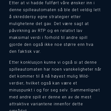
Etter at vi hadde fullført våre ønsker inn i
denne spilleautomaten så ble det veldig lett
å skreddersy egne strategier etter
mulighetene det gav. Det være sagt at
påvirkning av RTP og en relativt lav
maksimal verdi i forhold til andre spill
gjorde den også ikke noe større enn hva
den faktisk var.
Etter konklusjon kunne vi også si at denne
spilleautomaten har noen vanskeligheter når
det kommer til å nå høyest mulig Wild-
verdier, hvilket også kan være et
minuspunkt i og for seg selv. Sammenlignet
med andre spill er denne en av de mest
attraktive variantene innenfor dette
området.