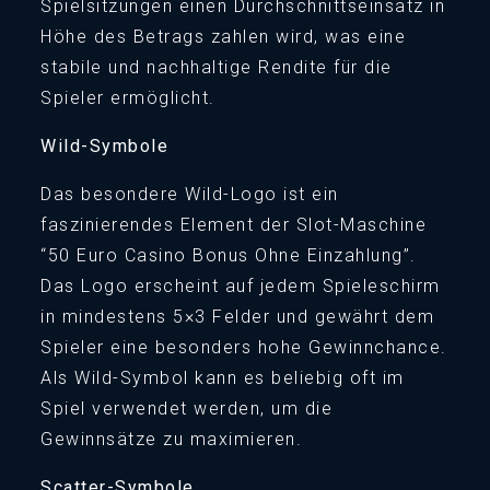
Spielsitzungen einen Durchschnittseinsatz in
Höhe des Betrags zahlen wird, was eine
stabile und nachhaltige Rendite für die
Spieler ermöglicht.
Wild-Symbole
Das besondere Wild-Logo ist ein
faszinierendes Element der Slot-Maschine
“50 Euro Casino Bonus Ohne Einzahlung”.
Das Logo erscheint auf jedem Spieleschirm
in mindestens 5×3 Felder und gewährt dem
Spieler eine besonders hohe Gewinnchance.
Als Wild-Symbol kann es beliebig oft im
Spiel verwendet werden, um die
Gewinnsätze zu maximieren.
Scatter-Symbole