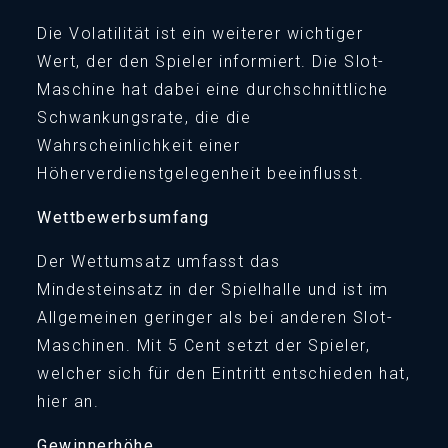
Die Volatilität ist ein weiterer wichtiger
Wert, der den Spieler informiert. Die Slot-
Maschine hat dabei eine durchschnittliche
Schwankungsrate, die die
Wahrscheinlichkeit einer
Höherverdienstgelegenheit beeinflusst.
Wettbewerbsumfang
Der Wettumsatz umfasst das
Mindesteinsatz in der Spielhalle und ist im
Allgemeinen geringer als bei anderen Slot-
Maschinen. Mit 5 Cent setzt der Spieler,
welcher sich für den Eintritt entschieden hat,
hier an.
Gewinnerhöhe