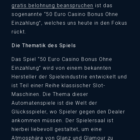
gratis belohnung beanspruchen
ist das
sogenannte “50 Euro Casino Bonus Ohne
Einzahlung”, welches uns heute in den Fokus
rückt.
Die Thematik des Spiels
Das Spiel “50 Euro Casino Bonus Ohne
Einzahlung” wird von einem bekannten
Hersteller der Spieleindustrie entwickelt und
ist Teil einer Reihe klassischer Slot-
Maschinen. Die Thema dieser
Automatenspiele ist die Welt der
Glücksspieler, wo Spieler gegen den Dealer
ankommen müssen. Der Spielersaal ist
hierbei liebevoll gestaltet, um eine
Atmosphäre von Glanz und Glamour zu