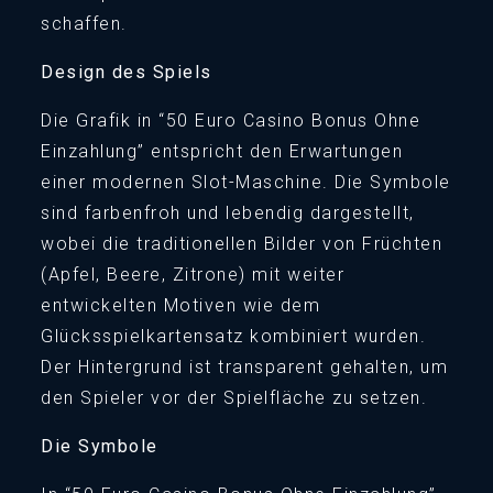
schaffen.
Design des Spiels
Die Grafik in “50 Euro Casino Bonus Ohne
Einzahlung” entspricht den Erwartungen
einer modernen Slot-Maschine. Die Symbole
sind farbenfroh und lebendig dargestellt,
wobei die traditionellen Bilder von Früchten
(Apfel, Beere, Zitrone) mit weiter
entwickelten Motiven wie dem
Glücksspielkartensatz kombiniert wurden.
Der Hintergrund ist transparent gehalten, um
den Spieler vor der Spielfläche zu setzen.
Die Symbole