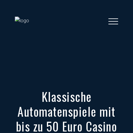
Klassische
Automatenspiele mit
bis zu 50 Euro Casino