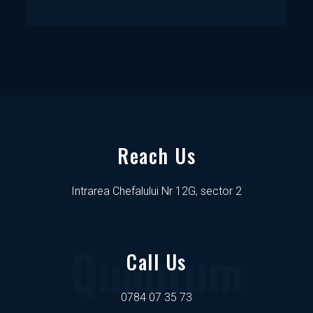
Reach Us
Intrarea Chefalului Nr 12G, sector 2
Quantum
Call Us
0784 07 35 73