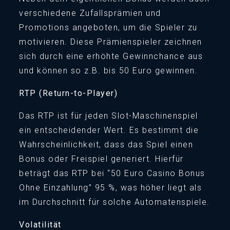
verschiedene Zufallsprämien und
Promotions angeboten, um die Spieler zu
motivieren. Diese Prämienspieler zeichnen
sich durch eine erhöhte Gewinnchance aus
und können so z.B. bis 50 Euro gewinnen.
RTP (Return-to-Player)
Das RTP ist für jeden Slot-Maschinenspiel
ein entscheidender Wert. Es bestimmt die
Wahrscheinlichkeit, dass das Spiel einen
Bonus oder Freispiel generiert. Hierfür
beträgt das RTP bei “50 Euro Casino Bonus
Ohne Einzahlung” 95 %, was höher liegt als
im Durchschnitt für solche Automatenspiele.
Volatilität