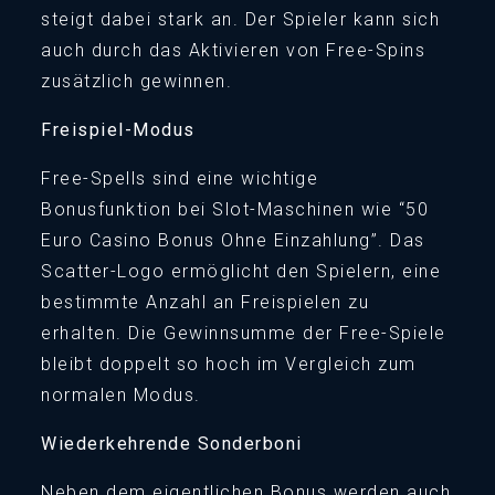
steigt dabei stark an. Der Spieler kann sich
auch durch das Aktivieren von Free-Spins
zusätzlich gewinnen.
Freispiel-Modus
Free-Spells sind eine wichtige
Bonusfunktion bei Slot-Maschinen wie “50
Euro Casino Bonus Ohne Einzahlung”. Das
Scatter-Logo ermöglicht den Spielern, eine
bestimmte Anzahl an Freispielen zu
erhalten. Die Gewinnsumme der Free-Spiele
bleibt doppelt so hoch im Vergleich zum
normalen Modus.
Wiederkehrende Sonderboni
Neben dem eigentlichen Bonus werden auch