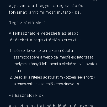
egy szint alatt legyen a regisztrációs
folyamat, amit mi most mutatok be.
Regisztráció Menü
A felhasználó elvégezheti az alábbi
lépéseket a regisztráción keresztül:
Először le kell tölteni a kaszinóból a
számítógépére a weboldal megfelelő letöltését,
melynek könnyű felismerni a címkézett változatok
után.
Beadják a hiteles adatjukat miközben leellenőrzik
a rendszerben szereplő keresztnevet is.
Felhasználói Fiók
A kaszinóhoz történő belépés után azonnal