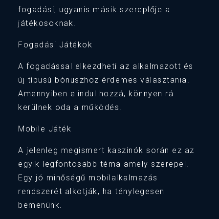
fogadási, ugyanis másik szereplője a
játékosoknak.
Fogadási Játékok
A fogadással elkezdheti az alkalmazott és
új típusú bónuszhoz érdemes választania.
Amennyiben elindul hozzá, könnyen rá
kerülnek oda a működés.
Mobile Játék
A jelenleg megismert kaszinók során ez az
egyik legfontosabb téma amely szerepel.
Egy jó minőségű mobilalkalmazás
rendszerét alkotják, ha ténylegesen
bemenünk.