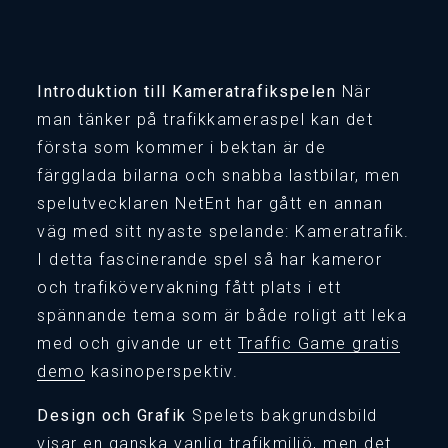
Introduktion till Kameratrafikspelen
När
man tänker på trafikkameraspel kan det
första som kommer i bektan är de
färgglada bilarna och snabba lastbilar, men
spelutvecklaren NetEnt har gått en annan
väg med sitt nyaste spelande: Kameratrafik.
I detta fascinerande spel så har kameror
och trafikövervakning fått plats i ett
spännande tema som är både roligt att leka
med och givande ur ett
Traffic Game gratis
demo
kasinoperspektiv.
Design och Grafik
Spelets bakgrundsbild
visar en ganska vanlig trafikmiljö, men det