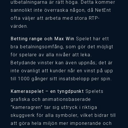
utbetalningarna är rätt höga. Detta kommer
sannolikt inte överraska någon, då NetEnt
ofta väljer att arbeta med stora RTP-
värden.
Betting range och Max Win
Spelet har ett
bra betalningsomfång, som gör det möjligt
för spelare av alla nivåer att leka.
Betydande vinster kan även uppnås; det är
inte ovanligt att kunder når en vinst på upp
till 1000 gånger sitt insatsbelopp per spin.
Kameraspelet – en tyngdpunkt
Spelets
grafiska och animationsbaserade
“kameragren” tar sig uttryck i riktiga
skuggverk för alla symboler, vilket bidrar till
att göra hela miljön mer imponerande och