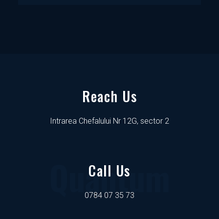
Reach Us
Intrarea Chefalului Nr 12G, sector 2
Quantum
Call Us
0784 07 35 73