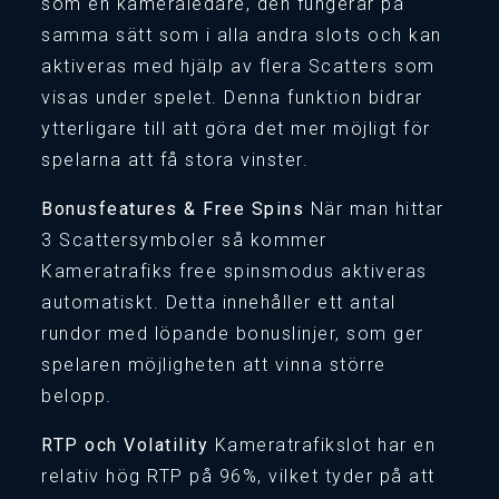
som en kameraledare, den fungerar på
samma sätt som i alla andra slots och kan
aktiveras med hjälp av flera Scatters som
visas under spelet. Denna funktion bidrar
ytterligare till att göra det mer möjligt för
spelarna att få stora vinster.
Bonusfeatures & Free Spins
När man hittar
3 Scattersymboler så kommer
Kameratrafiks free spinsmodus aktiveras
automatiskt. Detta innehåller ett antal
rundor med löpande bonuslinjer, som ger
spelaren möjligheten att vinna större
belopp.
RTP och Volatility
Kameratrafikslot har en
relativ hög RTP på 96%, vilket tyder på att