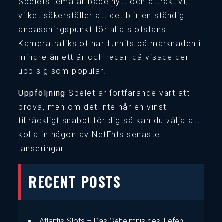
Spelets tema är både nytt och attraktivt,
vilket säkerställer att det blir en ständig
anpassningspunkt för alla slotsfans.
Kameratrafikslot har funnits på marknaden i
mindre än ett år och redan då visade den
upp sig som populär.
Uppföljning
Spelet är fortfarande värt att
prova, men om det inte når en vinst
tillräckligt snabbt för dig så kan du välja att
kolla in någon av NetEnts senaste
lanseringar.
RECENT POSTS
Atlantis-Slots – Das Geheimnis des Tiefen