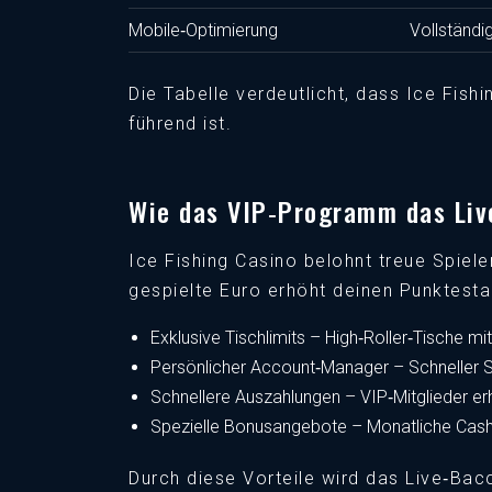
Mobile‑Optimierung
Vollständi
Die Tabelle verdeutlicht, dass Ice Fish
führend ist.
Wie das VIP‑Programm das Live
Ice Fishing Casino belohnt treue Spie
gespielte Euro erhöht deinen Punktestan
Exklusive Tischlimits – High‑Roller‑Tische mi
Persönlicher Account‑Manager – Schneller S
Schnellere Auszahlungen – VIP‑Mitglieder er
Spezielle Bonusangebote – Monatliche Cashb
Durch diese Vorteile wird das Live‑Bac