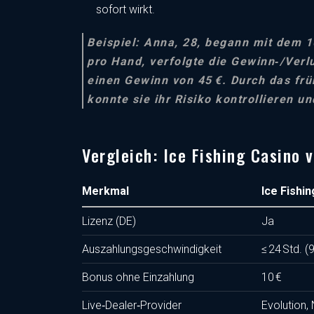
sofort wirkt.
Beispiel: Anna, 28, begann mit dem 1
pro Hand, verfolgte die Gewinn‑/Verlu
einen Gewinn von 45 €. Durch das früh
konnte sie ihr Risiko kontrollieren un
Vergleich: Ice Fishing Casino 
Merkmal
Ice Fishi
Lizenz (DE)
Ja
Auszahlungsgeschwindigkeit
≤ 24 Std. (
Bonus ohne Einzahlung
10 €
Live‑Dealer‑Provider
Evolution,