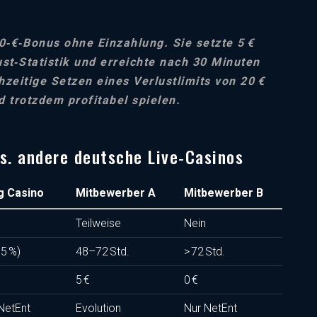
0‑€‑Bonus ohne Einzahlung. Sie setzte 5 €
st‑Statistik und erreichte nach 30 Minuten
zeitige Setzen eines Verlustlimits von 20 €
d trotzdem profitabel spielen.
vs. andere deutsche Live‑Casinos
ng Casino
Mitbewerber A
Mitbewerber B
Teilweise
Nein
95 %)
48–72 Std.
> 72 Std.
5 €
0 €
 NetEnt
Evolution
Nur NetEnt