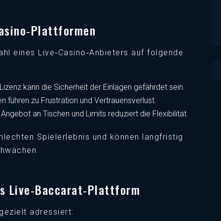
asino‑Plattformen
ahl eines Live‑Casino‑Anbieters auf folgende
Lizenz kann die Sicherheit der Einlagen gefährdet sein.
führen zu Frustration und Vertrauensverlust.
Angebot an Tischen und Limits reduziert die Flexibilität.
lechten Spielerlebnis und können langfristig
schwächen.
’s Live‑Baccarat‑Plattform
ezielt adressiert: