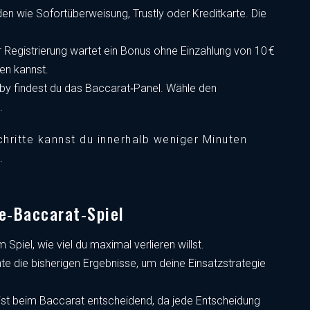
n wie Sofortüberweisung, Trustly oder Kreditkarte. Die
 Registrierung wartet ein Bonus ohne Einzahlung von 10 €
ten kannst.
by findest du das Baccarat‑Panel. Wähle den
.
hritte kannst du innerhalb weniger Minuten
.
ve‑Baccarat‑Spiel
Spiel, wie viel du maximal verlieren willst.
te die bisherigen Ergebnisse, um deine Einsatzstrategie
ist beim Baccarat entscheidend, da jede Entscheidung