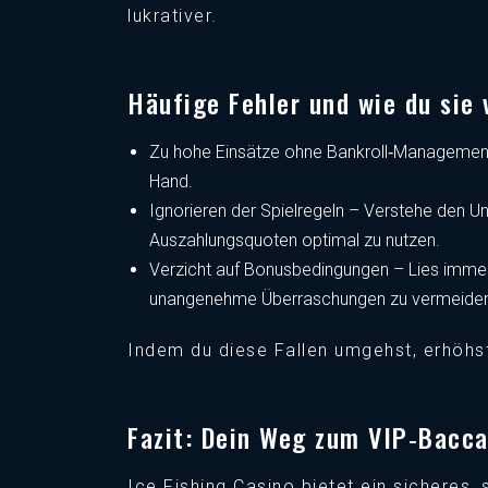
lukrativer.
Häufige Fehler und wie du sie
Zu hohe Einsätze ohne Bankroll‑Management
Hand.
Ignorieren der Spielregeln – Verstehe den Un
Auszahlungsquoten optimal zu nutzen.
Verzicht auf Bonusbedingungen – Lies imm
unangenehme Überraschungen zu vermeide
Indem du diese Fallen umgehst, erhöhst
Fazit: Dein Weg zum VIP‑Bacca
Ice Fishing Casino bietet ein sicheres,