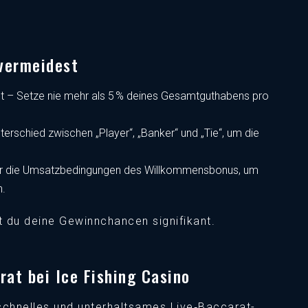
 vermeidest
 – Setze nie mehr als 5 % deines Gesamtguthabens pro
terschied zwischen „Player“, „Banker“ und „Tie“, um die
er die Umsatzbedingungen des Willkommensbonus, um
n.
 du deine Gewinnchancen signifikant.
rat bei Ice Fishing Casino
 schnelles und unterhaltsames Live‑Baccarat-