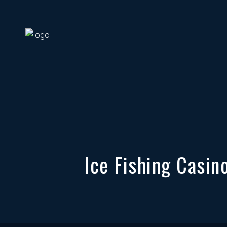
Ice Fishing Casin