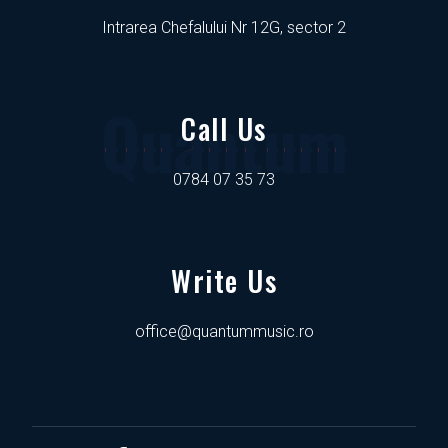
Intrarea Chefalului Nr 12G, sector 2
Quantum
Call Us
0784 07 35 73
Write Us
office@quantummusic.ro