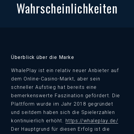
Wahrscheinlichkeiten
Überblick über die Marke
WhalePlay ist ein relativ neuer Anbieter auf
dem Online-Casino-Markt, aber sein
schneller Aufstieg hat bereits eine
bemerkenswerte Faszination gefördert. Die
Plattform wurde im Jahr 2018 gegründet
und seitdem haben sich die Spielerzahlen
kontinuierlich erhöht.
https://whaleplay.de/
Der Hauptgrund für diesen Erfolg ist die