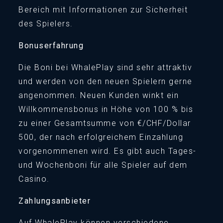
Bereich mit Informationen zur Sicherheit
des Spielers.
Bonuserfahrung
Die Boni bei WhalePlay sind sehr attraktiv
und werden von den neuen Spielern gerne
angenommen. Neuen Kunden winkt ein
Willkommensbonus in Höhe von 100 % bis
zu einer Gesamtsumme von €/CHF/Dollar
500, der nach erfolgreichem Einzahlung
vorgenommenen wird. Es gibt auch Tages-
und Wochenboni für alle Spieler auf dem
Casino.
Zahlungsanbieter
Auf WhalePlay können verschiedene