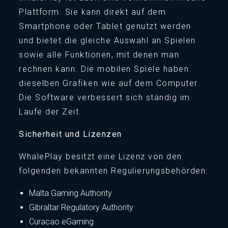
Plattform. Sie kann direkt auf dem
Smartphone oder Tablet genutzt werden
und bietet die gleiche Auswahl an Spielen
sowie alle Funktionen, mit denen man
rechnen kann. Die mobilen Spiele haben
dieselben Grafiken wie auf dem Computer.
Die Software verbessert sich ständig im
Laufe der Zeit.
Sicherheit und Lizenzen
WhalePlay besitzt eine Lizenz von den
folgenden bekannten Regulierungsbehörden:
Malta Gaming Authority
Gibraltar Regulatory Authority
Curacao eGaming