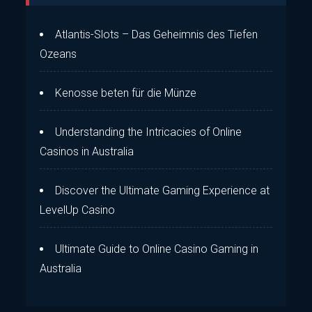
Atlantis-Slots – Das Geheimnis des Tiefen
Ozeans
Kenosse beten für die Münze
Understanding the Intricacies of Online
Casinos in Australia
Discover the Ultimate Gaming Experience at
LevelUp Casino
Ultimate Guide to Online Casino Gaming in
Australia