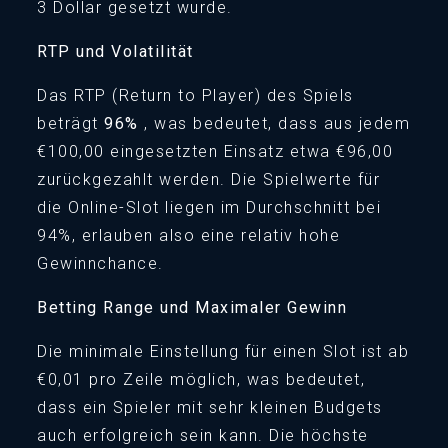
3 Dollar gesetzt wurde.
RTP und Volatilität
Das RTP (Return to Player) des Spiels
beträgt
96%
, was bedeutet, dass aus jedem
€100,00 eingesetzten Einsatz etwa €96,00
zurückgezahlt werden. Die Spielwerte für
die Online-Slot liegen im Durchschnitt bei
94%, erlauben also eine relativ hohe
Gewinnchance.
Betting Range und Maximaler Gewinn
Die minimale Einstellung für einen Slot ist ab
€0,01 pro Zeile möglich, was bedeutet,
dass ein Spieler mit sehr kleinen Budgets
auch erfolgreich sein kann. Die höchste