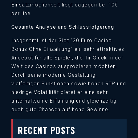
Einsätzmöglichkeit liegt dagegen bei 10€
per line.
Gesamte Analyse und Schlussfolgerung
Insgesamt ist der Slot “20 Euro Casino
Bonus Ohne Einzahlung” ein sehr attraktives
Angebot für alle Spieler, die ihr Glück in der
Welt des Casinos ausprobieren möchten.
Durch seine moderne Gestaltung,
vielfältigen Funktionen sowie hohen RTP und
niedrige Volatilität bietet er eine sehr
unterhaltsame Erfahrung und gleichzeitig
auch gute Chancen auf hohe Gewinne.
RECENT POSTS