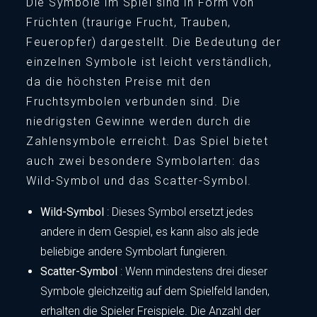
Die Symbole im Spiel sind in Form von
Früchten (traurige Frucht, Trauben,
Feueropfer) dargestellt. Die Bedeutung der
einzelnen Symbole ist leicht verständlich,
da die höchsten Preise mit den
Fruchtsymbolen verbunden sind. Die
niedrigsten Gewinne werden durch die
Zahlensymbole erreicht. Das Spiel bietet
auch zwei besondere Symbolarten: das
Wild-Symbol und das Scatter-Symbol.
Wild-Symbol
: Dieses Symbol ersetzt jedes
andere in dem Gespiel, es kann also als jede
beliebige andere Symbolart fungieren.
Scatter-Symbol
: Wenn mindestens drei dieser
Symbole gleichzeitig auf dem Spielfeld landen,
erhalten die Spieler Freispiele. Die Anzahl der