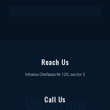
Reach Us
Intrarea Chefalului Nr 12G, sector 2
Quantum
Call Us