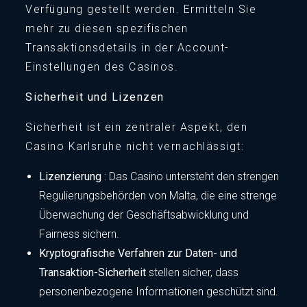
Verfügung gestellt werden. Ermitteln Sie
mehr zu diesen spezifischen
Transaktionsdetails in der Account-
Einstellungen des Casinos.
Sicherheit und Lizenzen
Sicherheit ist ein zentraler Aspekt, den
Casino Karlsruhe nicht vernachlässigt:
Lizenzierung
: Das Casino untersteht den strengen
Regulierungsbehörden von Malta, die eine strenge
Überwachung der Geschäftsabwicklung und
Fairness sichern.
Kryptografische Verfahren zur Daten- und
Transaktion-Sicherheit
stellen sicher, dass
personenbezogene Informationen geschützt sind.