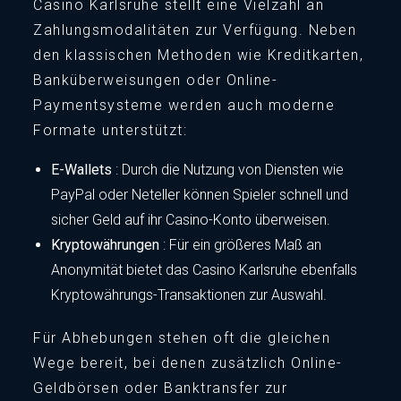
Casino Karlsruhe stellt eine Vielzahl an
Zahlungsmodalitäten zur Verfügung. Neben
den klassischen Methoden wie Kreditkarten,
Banküberweisungen oder Online-
Paymentsysteme werden auch moderne
Formate unterstützt:
E-Wallets
: Durch die Nutzung von Diensten wie
PayPal oder Neteller können Spieler schnell und
sicher Geld auf ihr Casino-Konto überweisen.
Kryptowährungen
: Für ein größeres Maß an
Anonymität bietet das Casino Karlsruhe ebenfalls
Kryptowährungs-Transaktionen zur Auswahl.
Für Abhebungen stehen oft die gleichen
Wege bereit, bei denen zusätzlich Online-
Geldbörsen oder Banktransfer zur