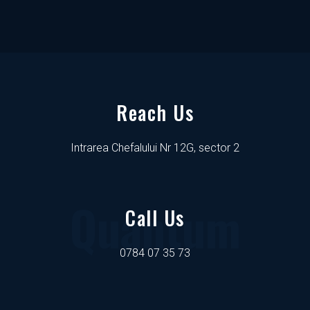
Reach Us
Intrarea Chefalului Nr 12G, sector 2
Quantum
Call Us
0784 07 35 73