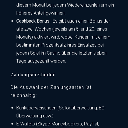
diesem Monat bei jedem Wiedereinzahlen um ein
höheres Anteil gewinnen.
Cashback Bonus
: Es gibt auch einen Bonus der
alle zwei Wochen (jeweils am 5. und 20. eines
Monats) aktiviert wird, wobei Kunden mit einem
bestimmten Prozentsatz ihres Einsatzes bei
jedem Spiel im Casino über die letzten sieben
Tage ausgezahlt werden.
Zahlungsmethoden
Die Auswahl der Zahlungsarten ist
reichhaltig:
Banküberweisungen (Sofortüberweisung, EC-
Überweisung usw.)
E-Wallets (Skype-Moneybookers, PayPal,