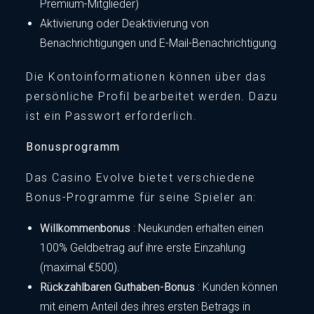
Premium-Mitglieder)
Aktivierung oder Deaktivierung von
Benachrichtigungen und E-Mail-Benachrichtigung
Die Kontoinformationen können über das
persönliche Profil bearbeitet werden. Dazu
ist ein Passwort erforderlich.
Bonusprogramm
Das Casino Evolve bietet verschiedene
Bonus-Programme für seine Spieler an:
Willkommenbonus
: Neukunden erhalten einen
100% Geldbetrag auf ihre erste Einzahlung
(maximal €500).
Rückzahlbaren Guthaben-Bonus
: Kunden können
mit einem Anteil des ihres ersten Betrags in