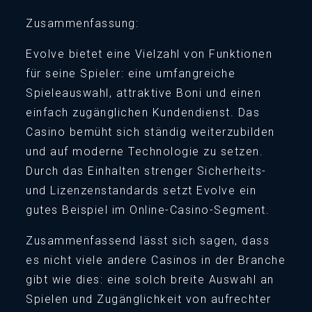
Zusammenfassung:
Evolve bietet eine Vielzahl von Funktionen
für seine Spieler: eine umfangreiche
Spieleauswahl, attraktive Boni und einen
einfach zugänglichen Kundendienst. Das
Casino bemüht sich ständig weiterzubilden
und auf moderne Technologie zu setzen.
Durch das Einhalten strenger Sicherheits-
und Lizenzenstandards setzt Evolve ein
gutes Beispiel im Online-Casino-Segment.
Zusammenfassend lässt sich sagen, dass
es nicht viele andere Casinos in der Branche
gibt wie dies: eine solch breite Auswahl an
Spielen und Zugänglichkeit von aufrechter