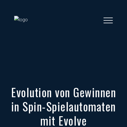
Evolution von Gewinnen
in Spin-Spielautomaten
mit Evolve