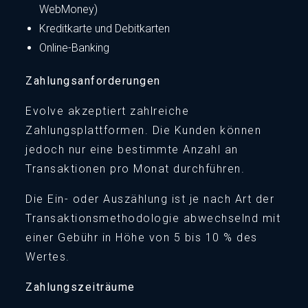
WebMoney)
Kreditkarte und Debitkarten
Online-Banking
Zahlungsanforderungen
Evolve akzeptiert zahlreiche
Zahlungsplattformen. Die Kunden können
jedoch nur eine bestimmte Anzahl an
Transaktionen pro Monat durchführen.
Die Ein- oder Auszählung ist je nach Art der
Transaktionsmethodologie abwechselnd mit
einer Gebühr in Höhe von 5 bis 10 % des
Wertes.
Zahlungszeiträume