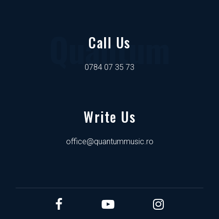
Quantum
Call Us
0784 07 35 73
Write Us
office@quantummusic.ro