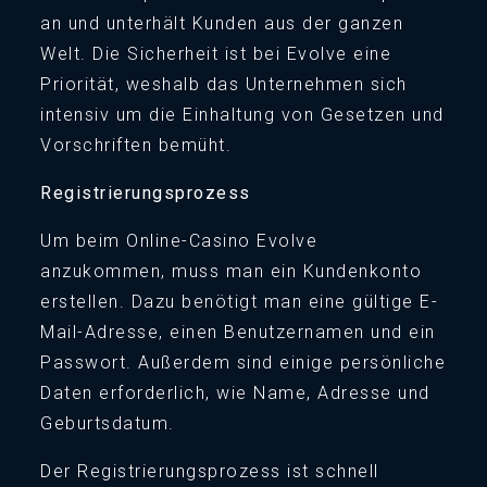
an und unterhält Kunden aus der ganzen
Welt. Die Sicherheit ist bei Evolve eine
Priorität, weshalb das Unternehmen sich
intensiv um die Einhaltung von Gesetzen und
Vorschriften bemüht.
Registrierungsprozess
Um beim Online-Casino Evolve
anzukommen, muss man ein Kundenkonto
erstellen. Dazu benötigt man eine gültige E-
Mail-Adresse, einen Benutzernamen und ein
Passwort. Außerdem sind einige persönliche
Daten erforderlich, wie Name, Adresse und
Geburtsdatum.
Der Registrierungsprozess ist schnell