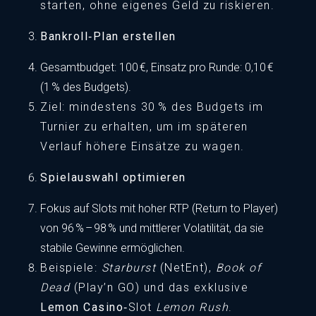
starten, ohne eigenes Geld zu riskieren.
Bankroll‑Plan erstellen
Gesamtbudget: 100 €, Einsatz pro Runde: 0,10 €
(1 % des Budgets).
Ziel: mindestens 30 % des Budgets im
Turnier zu erhalten, um im späteren
Verlauf höhere Einsätze zu wagen.
Spielauswahl optimieren
Fokus auf Slots mit hoher RTP (Return to Player)
von 96 % – 98 % und mittlerer Volatilität, da sie
stabile Gewinne ermöglichen.
Beispiele:
Starburst
(NetEnt),
Book of
Dead
(Play’n GO) und das exklusive
Lemon Casino
‑Slot
Lemon Rush
.