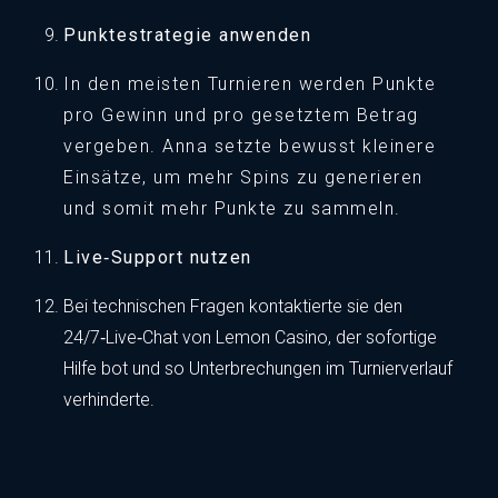
Punktestrategie anwenden
In den meisten Turnieren werden Punkte
pro Gewinn und pro gesetztem Betrag
vergeben. Anna setzte bewusst kleinere
Einsätze, um mehr Spins zu generieren
und somit mehr Punkte zu sammeln.
Live‑Support nutzen
Bei technischen Fragen kontaktierte sie den
24/7‑Live‑Chat von Lemon Casino, der sofortige
Hilfe bot und so Unterbrechungen im Turnierverlauf
verhinderte.