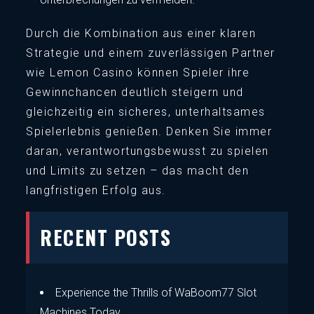
Durch die Kombination aus einer klaren
Strategie und einem zuverlässigen Partner
wie Lemon Casino können Spieler ihre
Gewinnchancen deutlich steigern und
gleichzeitig ein sicheres, unterhaltsames
Spielerlebnis genießen. Denken Sie immer
daran, verantwortungsbewusst zu spielen
und Limits zu setzen – das macht den
langfristigen Erfolg aus.
RECENT POSTS
Experience the Thrills of WaBoom77 Slot
Machines Today