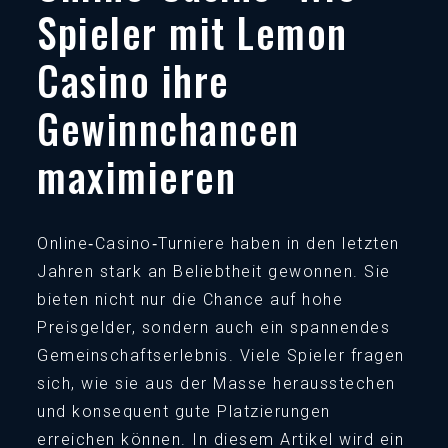
Spieler mit Lemon
Casino ihre
Gewinnchancen
maximieren
Online‑Casino‑Turniere haben in den letzten
Jahren stark an Beliebtheit gewonnen. Sie
bieten nicht nur die Chance auf hohe
Preisgelder, sondern auch ein spannendes
Gemeinschaftserlebnis. Viele Spieler fragen
sich, wie sie aus der Masse herausstechen
und konsequent gute Platzierungen
erreichen können. In diesem Artikel wird ein