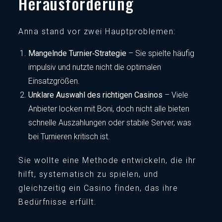
Herausforderung
Anna stand vor zwei Hauptproblemen:
Mangelnde Turnier‑Strategie
– Sie spielte häufig
impulsiv und nutzte nicht die optimalen
Einsatzgrößen.
Unklare Auswahl des richtigen Casinos
– Viele
Anbieter locken mit Boni, doch nicht alle bieten
schnelle Auszahlungen oder stabile Server, was
bei Turnieren kritisch ist.
Sie wollte eine Methode entwickeln, die ihr
hilft, systematisch zu spielen, und
gleichzeitig ein Casino finden, das ihre
Bedürfnisse erfüllt.