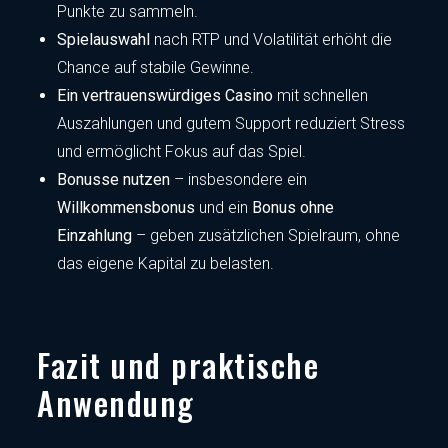
Punkte zu sammeln.
Spielauswahl
nach RTP und Volatilität erhöht die
Chance auf stabile Gewinne.
Ein vertrauenswürdiges Casino
mit schnellen
Auszahlungen und gutem Support reduziert Stress
und ermöglicht Fokus auf das Spiel.
Bonusse nutzen
– insbesondere ein
Willkommensbonus
und ein
Bonus ohne
Einzahlung
– geben zusätzlichen Spielraum, ohne
das eigene Kapital zu belasten.
Fazit und praktische
Anwendung