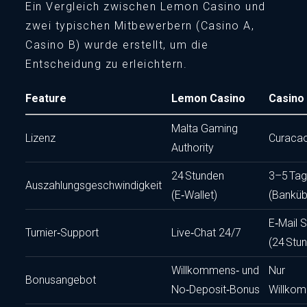
Ein Vergleich zwischen Lemon Casino und
zwei typischen Mitbewerbern (Casino A,
Casino B) wurde erstellt, um die
Entscheidung zu erleichtern.
Feature
Lemon Casino
Casino
Malta Gaming
Lizenz
Curaca
Authority
24 Stunden
3–5 Ta
Auszahlungsgeschwindigkeit
(E‑Wallet)
(Banküb
E‑Mail 
Turnier‑Support
Live‑Chat 24/7
(24 Stu
Willkommens‑ und
Nur
Bonusangebot
No‑Deposit‑Bonus
Willko