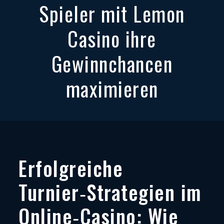
Spieler mit Lemon
Casino ihre
Gewinnchancen
maximieren
Erfolgreiche
Turnier‑Strategien im
Online‑Casino: Wie