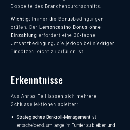
Doppelte des Branchendurchschnitts.
Wichtig:
Immer die Bonusbedingungen
prüfen. Der
Lemoncasino Bonus ohne
Einzahlung
erfordert eine 30‑fache
Umsatzbedingung, die jedoch bei niedrigen
Einsätzen leicht zu erfüllen ist.
Erkenntnisse
Aus Annas Fall lassen sich mehrere
Schlüssellektionen ableiten:
Strategisches Bankroll‑Management
ist
entscheidend, um lange im Turnier zu bleiben und