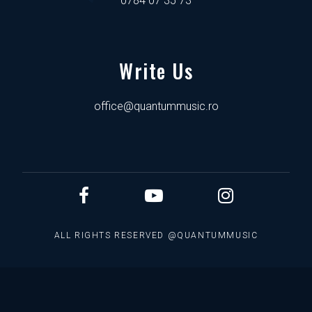
0784 07 35 73
Write Us
office@quantummusic.ro
ALL RIGHTS RESERVED @QUANTUMMUSIC