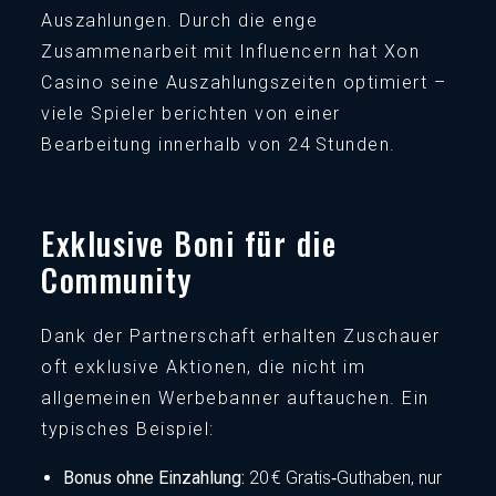
Auszahlungen. Durch die enge
Zusammenarbeit mit Influencern hat Xon
Casino seine Auszahlungszeiten optimiert –
viele Spieler berichten von einer
Bearbeitung innerhalb von 24 Stunden.
Exklusive Boni für die
Community
Dank der Partnerschaft erhalten Zuschauer
oft exklusive Aktionen, die nicht im
allgemeinen Werbebanner auftauchen. Ein
typisches Beispiel:
Bonus ohne Einzahlung:
20 € Gratis‑Guthaben, nur