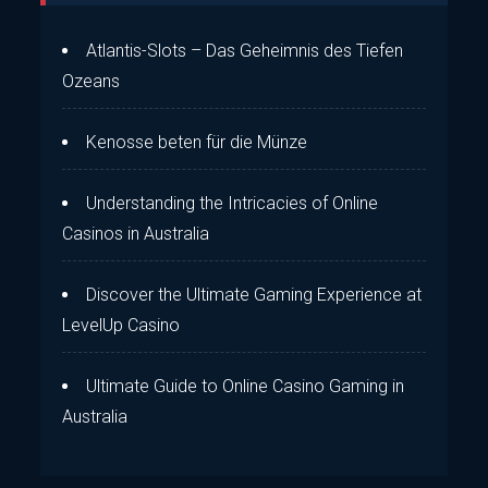
Atlantis-Slots – Das Geheimnis des Tiefen
Ozeans
Kenosse beten für die Münze
Understanding the Intricacies of Online
Casinos in Australia
Discover the Ultimate Gaming Experience at
LevelUp Casino
Ultimate Guide to Online Casino Gaming in
Australia