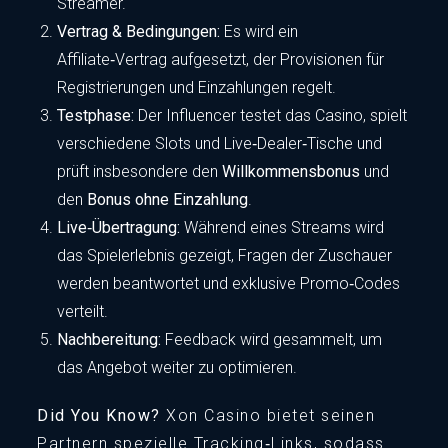
Streamer.
Vertrag & Bedingungen:
Es wird ein
Affiliate‑Vertrag aufgesetzt, der Provisionen für
Registrierungen und Einzahlungen regelt.
Testphase:
Der Influencer testet das Casino, spielt
verschiedene Slots und Live‑Dealer‑Tische und
prüft insbesondere den
Willkommensbonus
und
den
Bonus ohne Einzahlung
.
Live‑Übertragung:
Während eines Streams wird
das Spielerlebnis gezeigt, Fragen der Zuschauer
werden beantwortet und exklusive Promo‑Codes
verteilt.
Nachbereitung:
Feedback wird gesammelt, um
das Angebot weiter zu optimieren.
Did You Know?
Xon Casino bietet seinen
Partnern spezielle Tracking‑Links, sodass