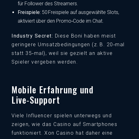
für Follower des Streamers.
Freispiele:
50 Freispiele auf ausgewählte Slots,
aktiviert über den Promo‑Code im Chat.
Industry Secret:
Diese Boni haben meist
geringere Umsatzbedingungen (z. B. 20‑mal
statt 35‑mal), weil sie gezielt an aktive
Spieler vergeben werden.
Mobile Erfahrung und
Live‑Support
Viele Influencer spielen unterwegs und
zeigen, wie das Casino auf Smartphones
funktioniert. Xon Casino hat daher eine