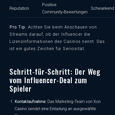
Positive
Reputation
Schwankend
Community‑Bewertungen
Pro Tip:
Achten Sie beim Anschauen von
Streams darauf, ob der Influencer die
Lizenzinformationen des Casinos nennt. Das
ist ein gutes Zeichen für Seriosität.
Schritt‑für‑Schritt: Der Weg
vom Influencer‑Deal zum
Spieler
Kontaktaufnahme:
Das Marketing‑Team von Xon
Casino sendet eine Einladung an ausgewählte