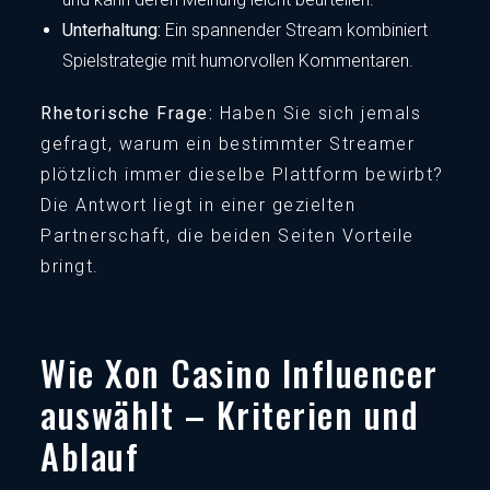
Unterhaltung:
Ein spannender Stream kombiniert
Spielstrategie mit humorvollen Kommentaren.
Rhetorische Frage:
Haben Sie sich jemals
gefragt, warum ein bestimmter Streamer
plötzlich immer dieselbe Plattform bewirbt?
Die Antwort liegt in einer gezielten
Partnerschaft, die beiden Seiten Vorteile
bringt.
Wie Xon Casino Influencer
auswählt – Kriterien und
Ablauf