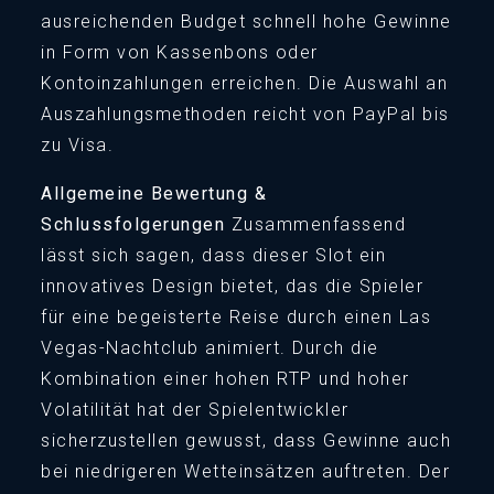
ausreichenden Budget schnell hohe Gewinne
in Form von Kassenbons oder
Kontoinzahlungen erreichen. Die Auswahl an
Auszahlungsmethoden reicht von PayPal bis
zu Visa.
Allgemeine Bewertung &
Schlussfolgerungen
Zusammenfassend
lässt sich sagen, dass dieser Slot ein
innovatives Design bietet, das die Spieler
für eine begeisterte Reise durch einen Las
Vegas-Nachtclub animiert. Durch die
Kombination einer hohen RTP und hoher
Volatilität hat der Spielentwickler
sicherzustellen gewusst, dass Gewinne auch
bei niedrigeren Wetteinsätzen auftreten. Der