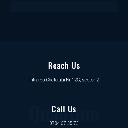
Reach Us
Intrarea Chefalului Nr 12G, sector 2
Quantum
Call Us
0784 07 35 73