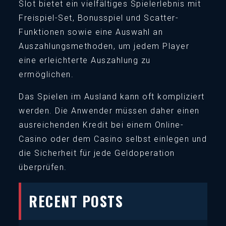
Slot bietet ein vielfältiges Spielerlebnis mit
Freispiel-Set, Bonusspiel und Scatter-
Funktionen sowie eine Auswahl an
Auszahlungsmethoden, um jedem Player
eine erleichterte Auszahlung zu
ermöglichen.
Das Spielen im Ausland kann oft kompliziert
werden. Die Anwender müssen daher einen
ausreichenden Kredit bei einem Online-
Casino oder dem Casino selbst einlegen und
die Sicherheit für jede Geldoperation
überprüfen.
RECENT POSTS