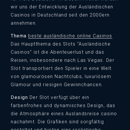
wir uns der Entwicklung der Ausländischen
Casinos in Deutschland seit den 2000ern
annehmen.
Thema
beste ausländische online Casinos
Das Hauptthema des Slots “Ausländische
Casinos” ist die Abenteuerlust und das
Reisen, insbesondere nach Las Vegas. Der
Slot transportiert den Spieler in eine Welt
von glamourösen Nachtclubs, luxuriösem
Glamour und riesigen Gewinnchancen.
Design
Der Slot verfügt über ein
farbenfrohes und dynamisches Design, das
die Atmosphäre eines Auslandsreise casino
nachahmt. Die Grafiken sind sorgfältig
gestaltet und bieten eine realistische