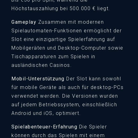
Höchstauszahlung bei 500.000 € liegt.
Gameplay
Zusammen mit modernen
Spielautomaten-Funktionen ermöglicht der
Slot eine einzigartige Spielerfahrung auf
Mobilgeräten und Desktop-Computer sowie
Tischapparaturen zum Spielen in
ausländischen Casinos.
Mobil-Unterstützung
Der Slot kann sowohl
für mobile Geräte als auch für desktop-PCs
verwendet werden. Die Versionen wurden
auf jedem Betriebssystem, einschließlich
Android und iOS, optimiert.
Spielabenteuer-Erfahrung
Die Spieler
können durch das Spielen mit einem