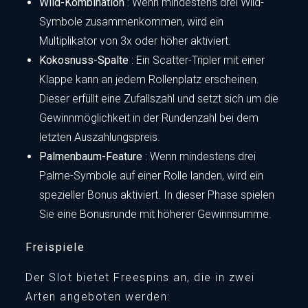
Wild-Kombination
: Wenn mindestens drei Wild-
Symbole zusammenkommen, wird ein
Multiplikator von 3x oder höher aktiviert.
Kokosnuss-Spalte
: Ein Scatter-Tripler mit einer
Klappe kann an jedem Rollenplatz erscheinen.
Dieser erfüllt eine Zufallszahl und setzt sich um die
Gewinnmöglichkeit in der Rundenzahl bei dem
letzten Auszahlungspreis.
Palmenbaum-Feature
: Wenn mindestens drei
Palme-Symbole auf einer Rolle landen, wird ein
spezieller Bonus aktiviert. In dieser Phase spielen
Sie eine Bonusrunde mit höherer Gewinnsumme.
Freispiele
Der Slot bietet Freespins an, die in zwei
Arten angeboten werden: