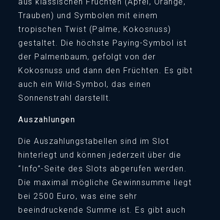
aus klassischen Früchten (Apfel, Orange,
Trauben) und Symbolen mit einem
tropischen Twist (Palme, Kokosnuss)
gestaltet. Die höchste Paying-Symbol ist
der Palmenbaum, gefolgt von der
Kokosnuss und dann den Früchten. Es gibt
auch ein Wild-Symbol, das einen
Sonnenstrahl darstellt.
Auszahlungen
Die Auszahlungstabellen sind im Slot
hinterlegt und können jederzeit über die
“Info”-Seite des Slots abgerufen werden.
Die maximal mögliche Gewinnsumme liegt
bei 2500 Euro, was eine sehr
beeindruckende Summe ist. Es gibt auch