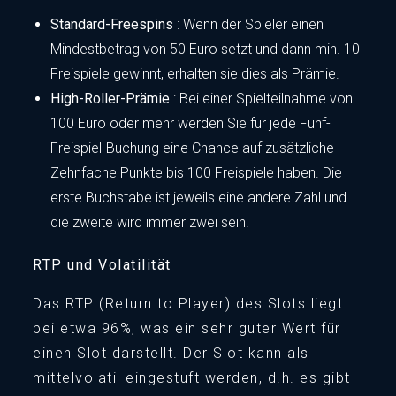
Standard-Freespins
: Wenn der Spieler einen
Mindestbetrag von 50 Euro setzt und dann min. 10
Freispiele gewinnt, erhalten sie dies als Prämie.
High-Roller-Prämie
: Bei einer Spielteilnahme von
100 Euro oder mehr werden Sie für jede Fünf-
Freispiel-Buchung eine Chance auf zusätzliche
Zehnfache Punkte bis 100 Freispiele haben. Die
erste Buchstabe ist jeweils eine andere Zahl und
die zweite wird immer zwei sein.
RTP und Volatilität
Das RTP (Return to Player) des Slots liegt
bei etwa 96%, was ein sehr guter Wert für
einen Slot darstellt. Der Slot kann als
mittelvolatil eingestuft werden, d.h. es gibt