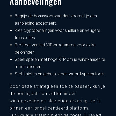
Aanbevelingen
Begrijp de bonusvoorwaarden voordat je een
aanbieding accepteert.
Kies cryptobetalingen voor snellere en veiligere
transacties.
Profiteer van het VIP‑programma voor extra
beloningen.
Speel spellen met hoge RTP om je winstkansen te
maximaliseren.
Stel limieten en gebruik verantwoord‑spelen tools.
Door deze strategieën toe te passen, kun je
de bonusjacht omzetten in een
winstgevende en plezierige ervaring, zelfs
binnen een ongelicentieerd platform.
Luckywave Casino biedt de tools, jij levert