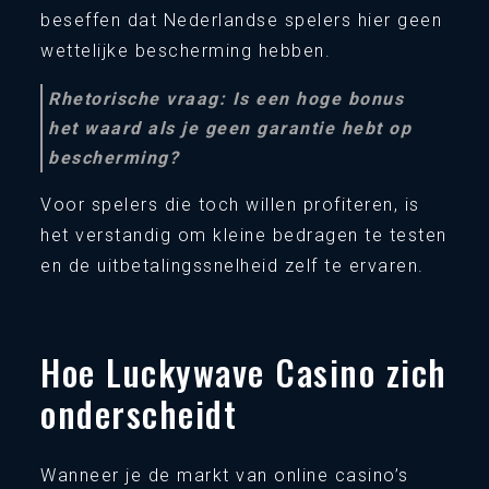
beseffen dat Nederlandse spelers hier geen
wettelijke bescherming hebben.
Rhetorische vraag:
Is een hoge bonus
het waard als je geen garantie hebt op
bescherming?
Voor spelers die toch willen profiteren, is
het verstandig om kleine bedragen te testen
en de uitbetalingssnelheid zelf te ervaren.
Hoe Luckywave Casino zich
onderscheidt
Wanneer je de markt van online casino’s