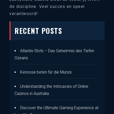
de discipline. Veel succes en speel
verantwoord!
RECENT POSTS
Atlantis-Slots – Das Geheimnis des Tiefen
Ozeans
Kenosse beten für die Münze
Understanding the Intricacies of Online
Casinos in Australia
Discover the Ultimate Gaming Experience at