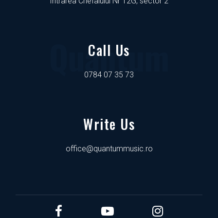
Intrarea Chefalului Nr 12G, sector 2
Quantum
Call Us
0784 07 35 73
Write Us
office@quantummusic.ro