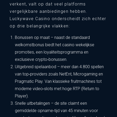
verkent, valt op dat veel platforms
vergelijkbare aanbiedingen hebben.
Luckywave Casino onderscheidt zich echter
op drie belangrijke vlakken:
Bonussen op maat – naast de standaard
welkomstbonus biedt het casino wekelijkse
promoties, een loyaliteitsprogramma en
exclusieve crypto‑bonussen.
Uitgebreid spelaanbod – meer dan 4.800 spellen
van top‑providers zoals NetEnt, Microgaming en
Pragmatic Play. Van klassieke fruitmachines tot
moderne video‑slots met hoge RTP (Return to
Player).
Snelle uitbetalingen – de site claimt een
gemiddelde opname‑tijd van 45 minuten voor