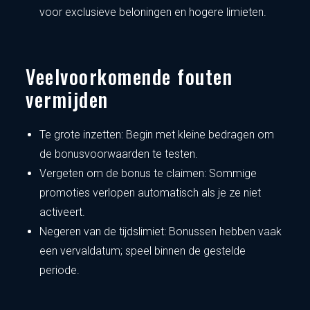
voor exclusieve beloningen en hogere limieten.
Veelvoorkomende fouten
vermijden
Te grote inzetten: Begin met kleine bedragen om
de bonusvoorwaarden te testen.
Vergeten om de bonus te claimen: Sommige
promoties verlopen automatisch als je ze niet
activeert.
Negeren van de tijdslimiet: Bonussen hebben vaak
een vervaldatum; speel binnen de gestelde
periode.