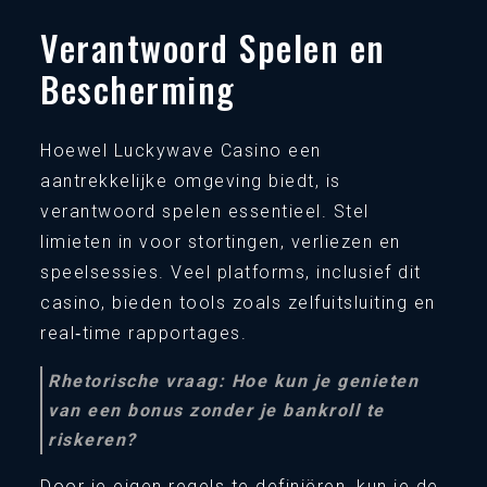
Verantwoord Spelen en
Bescherming
Hoewel Luckywave Casino een
aantrekkelijke omgeving biedt, is
verantwoord spelen essentieel. Stel
limieten in voor stortingen, verliezen en
speelsessies. Veel platforms, inclusief dit
casino, bieden tools zoals zelfuitsluiting en
real‑time rapportages.
Rhetorische vraag:
Hoe kun je genieten
van een bonus zonder je bankroll te
riskeren?
Door je eigen regels te definiëren, kun je de