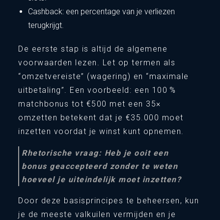
Cashback: een percentage van je verliezen
terugkrijgt.
De eerste stap is altijd de algemene
voorwaarden lezen. Let op termen als
“omzetvereiste” (wagering) en “maximale
uitbetaling”. Een voorbeeld: een 100 %
matchbonus tot €500 met een 35×
omzetten betekent dat je €35.000 moet
inzetten voordat je winst kunt opnemen.
Rhetorische vraag:
Heb je ooit een
bonus geaccepteerd zonder te weten
hoeveel je uiteindelijk moet inzetten?
Door deze basisprincipes te beheersen, kun
je de meeste valkuilen vermijden en je