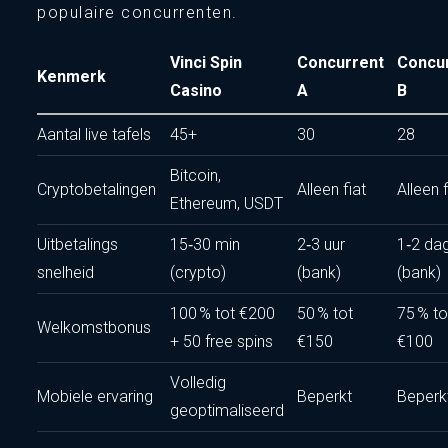
populaire concurrenten.
Vinci Spin
Concurrent
Concu
Kenmerk
Casino
A
B
Aantal live tafels
45+
30
28
Bitcoin,
Cryptobetalingen
Alleen fiat
Alleen f
Ethereum, USDT
Uitbetalings
15‑30 min
2‑3 uur
1‑2 da
snelheid
(crypto)
(bank)
(bank)
100 % tot €200
50 % tot
75 % to
Welkomstbonus
+ 50 free spins
€150
€100
Volledig
Mobiele ervaring
Beperkt
Beperk
geoptimaliseerd