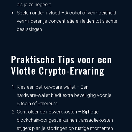
als je ze negeert.
Spelen onder invloed – Alcohol of vermoeidheid
verminderen je concentratie en leiden tot slechte
beslissingen.
Praktische Tips voor een
Vlotte Crypto‑Ervaring
Kies een betrouwbare wallet – Een
hardware‑wallet biedt extra beveiliging voor je
Bitcoin of Ethereum.
Controleer de netwerkkosten – Bij hoge
blockchain‑congestie kunnen transactiekosten
stijgen; plan je stortingen op rustige momenten.