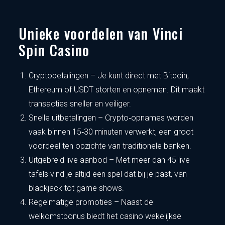
Unieke voordelen van Vinci
Spin Casino
Cryptobetalingen – Je kunt direct met Bitcoin,
Ethereum of USDT storten en opnemen. Dit maakt
transacties sneller en veiliger.
Snelle uitbetalingen – Crypto‑opnames worden
vaak binnen 15‑30 minuten verwerkt, een groot
voordeel ten opzichte van traditionele banken.
Uitgebreid live aanbod – Met meer dan 45 live
tafels vind je altijd een spel dat bij je past, van
blackjack tot game shows.
Regelmatige promoties – Naast de
welkomstbonus biedt het casino wekelijkse