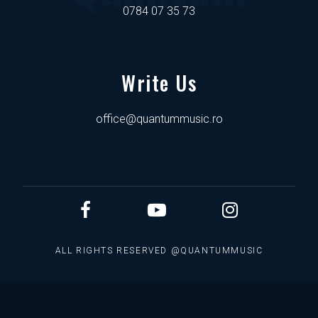
0784 07 35 73
Write Us
office@quantummusic.ro
ALL RIGHTS RESERVED @QUANTUMMUSIC