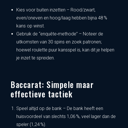
Kies voor buiten inzetten – Rood/zwart,
even/oneven en hoog/laag hebben bijna 48 %
kans op winst.
Gebruik de “enquête‑methode” – Noteer de
uitkomsten van 30 spins en zoek patronen;
hoewel roulette puur kansspel is, kan dit je helpen
je inzet te spreiden.
Baccarat: Simpele maar
effectieve tactiek
Speel altijd op de bank – De bank heeft een
huisvoordeel van slechts 1,06 %, veel lager dan de
speler (1,24 %).