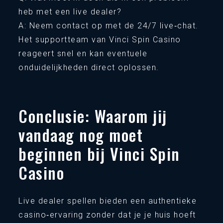
heb met een live dealer?
A: Neem contact op met de 24/7 live‑chat.
Het supportteam van Vinci Spin Casino
reageert snel en kan eventuele
onduidelijkheden direct oplossen.
Conclusie: Waarom jij
vandaag nog moet
beginnen bij Vinci Spin
Casino
Live dealer spellen bieden een authentieke
casino‑ervaring zonder dat je je huis hoeft