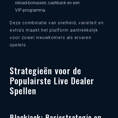
reload‑bonussen, cashback en een
VIP‑programma.
Deze combinatie van snelheid, variëteit en
extra’s maakt het platform aantrekkelijk
voor zowel nieuwkomers als ervaren
spelers.
Strategieën voor de
Populairste Live Dealer
Spellen
Blackjack: Basisstrategie en