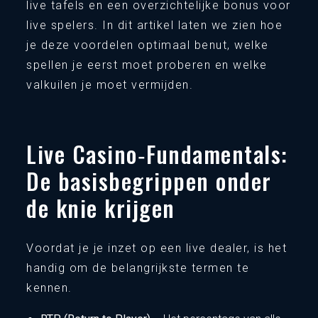
live tafels en een overzichtelijke bonus voor
live spelers. In dit artikel laten we zien hoe
je deze voordelen optimaal benut, welke
spellen je eerst moet proberen en welke
valkuilen je moet vermijden.
Live Casino‑Fundamentals:
De basisbegrippen onder
de knie krijgen
Voordat je je inzet op een live dealer, is het
handig om de belangrijkste termen te
kennen.