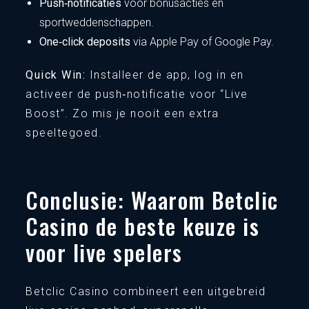
Push‑notificaties
voor bonusacties en
sportweddenschappen.
One‑click deposits
via Apple Pay of Google Pay.
Quick Win:
Installeer de app, log in en
activeer de push‑notificatie voor “Live
Boost”. Zo mis je nooit een extra
speeltegoed.
Conclusie: Waarom Betclic
Casino de beste keuze is
voor live spelers
Betclic Casino combineert een uitgebreid