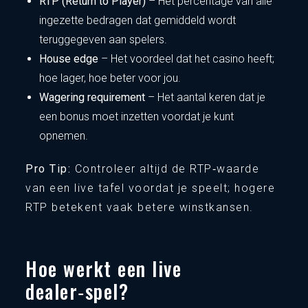
RTP (Return to Player)
– Het percentage van alle
ingezette bedragen dat gemiddeld wordt
teruggegeven aan spelers.
House edge
– Het voordeel dat het casino heeft;
hoe lager, hoe beter voor jou.
Wagering requirement
– Het aantal keren dat je
een bonus moet inzetten voordat je kunt
opnemen.
Pro Tip:
Controleer altijd de RTP‑waarde
van een live tafel voordat je speelt; hogere
RTP betekent vaak betere winstkansen.
Hoe werkt een live
dealer‑spel?