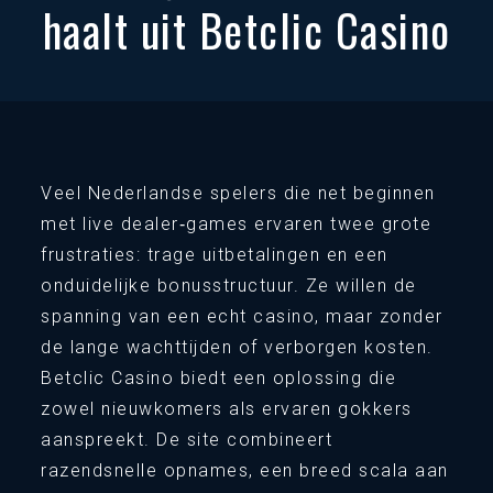
haalt uit Betclic Casino
Veel Nederlandse spelers die net beginnen
met live dealer‑games ervaren twee grote
frustraties: trage uitbetalingen en een
onduidelijke bonusstructuur. Ze willen de
spanning van een echt casino, maar zonder
de lange wachttijden of verborgen kosten.
Betclic Casino biedt een oplossing die
zowel nieuwkomers als ervaren gokkers
aanspreekt. De site combineert
razendsnelle opnames, een breed scala aan