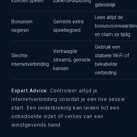
inzetten spelen
bankroll‑uitputting
geleidelijk
Lees altijd de
Bonussen
Gemiste extra
bonusvoorwaarden
negeren
speeltegoed
en claim ze tijdig
Gebruik een
Vertraagde
Slechte
stabiele Wi‑Fi of
streams, gemiste
internetverbinding
bekabelde
kansen
verbinding
Expert Advice:
Controleer altijd je
internetverbinding voordat je een live sessie
start. Een onderbreking kan leiden tot een
onbedoelde inzet of verlies van een
winstgevende hand.