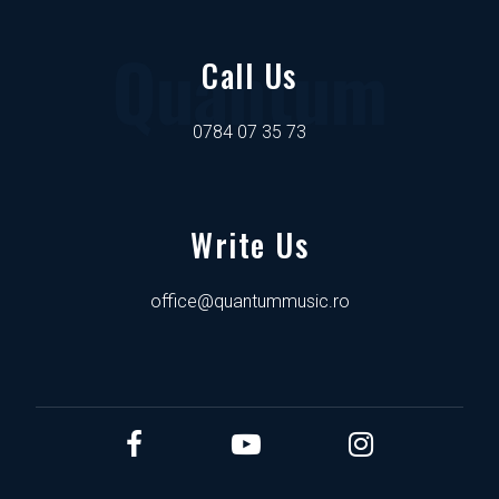
Quantum
Call Us
0784 07 35 73
Write Us
office@quantummusic.ro