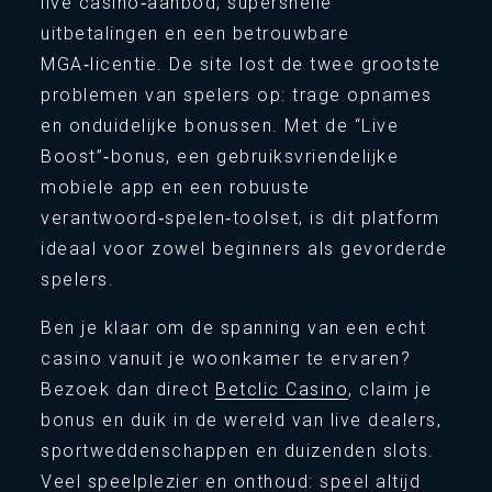
live casino‑aanbod, supersnelle
uitbetalingen en een betrouwbare
MGA‑licentie. De site lost de twee grootste
problemen van spelers op: trage opnames
en onduidelijke bonussen. Met de “Live
Boost”‑bonus, een gebruiksvriendelijke
mobiele app en een robuuste
verantwoord‑spelen‑toolset, is dit platform
ideaal voor zowel beginners als gevorderde
spelers.
Ben je klaar om de spanning van een echt
casino vanuit je woonkamer te ervaren?
Bezoek dan direct
Betclic Casino
, claim je
bonus en duik in de wereld van live dealers,
sportweddenschappen en duizenden slots.
Veel speelplezier en onthoud: speel altijd