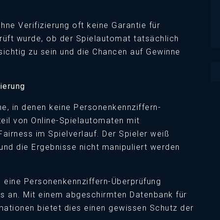
ne Verifizierung oft keine Garantie für
rüft wurde, ob der Spielautomat tatsächlich
orsichtig zu sein und die Chancen auf Gewinne
zierung
ne, in denen keine Personenkennziffern-
teil von Online-Spielautomaten mit
airness im Spielverlauf. Der Spieler weiß
 und die Ergebnisse nicht manipuliert werden
n eine Personenkennziffern-Überprüfung
bnis an. Mit einem abgeschirmten Datenbank für
mationen bietet dies einen gewissen Schutz der