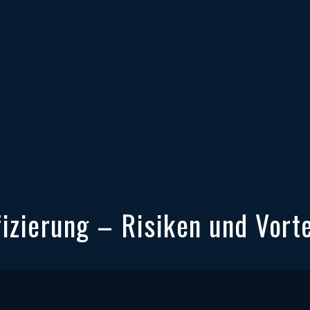
izierung – Risiken und Vort