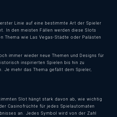
erster Linie auf eine bestimmte Art der Spieler
et. In den meisten Fällen werden diese Slots
en Thema wie Las Vegas-Städte oder Palästen
edoch immer wieder neue Themen und Designs für
storisch inspirierten Spielen bis hin zu
n. Je mehr das Thema gefällt dem Spieler,
immten Slot hängt stark davon ab, wie wichtig
der Casinofrüchte für jedes Spielautomaten
ebnisses an. Jedes Symbol wird von der Zahl