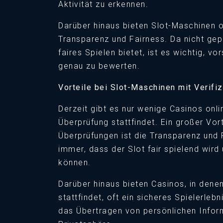
Aktivität zu erkennen.
Darüber hinaus bieten Slot-Maschinen oh
Transparenz und Fairness. Da nicht gep
faires Spielen bietet, ist es wichtig, v
genau zu bewerten.
Vorteile bei Slot-Maschinen mit Verifi
Derzeit gibt es nur wenige Casinos onli
Überprüfung stattfindet. Ein großer Vor
Überprüfungen ist die Transparenz und F
immer, dass der Slot fair spielend wird
können.
Darüber hinaus bieten Casinos, in dene
stattfindet, oft ein sicheres Spielerle
das Übertragen von persönlichen Infor