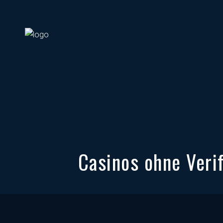
Casinos ohne Verif