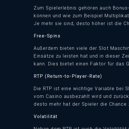
Zum Spielerlebnis gehören auch Bonus-F
können und wie zum Beispiel Multiplika
Je mehr sie sind, desto höher ist die C
Free-Spins
Außerdem bieten viele der Slot Maschin
Einsätze zu leisten hat und in dieser 
kann. Dies bietet einen Faktor für das 
RTP (Return-to-Player-Rate)
Die RTP ist eine wichtige Variable bei 
vom Casino ausbezahlt wird und zurüc
desto mehr hat der Spieler die Chance
Volatilität
Neben dem RTP ist auch die Volatilität w