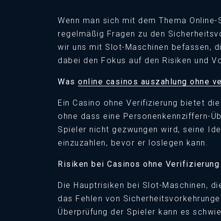
Wenn man sich mit dem Thema Online-
regelmäßig Fragen zu den Sicherheitsv
wir uns mit Slot-Maschinen befassen, d
dabei den Fokus auf den Risiken und Vo
Was
online casinos auszahlung ohne ve
Ein Casino ohne Verifizierung bietet di
ohne dass eine Personenkennziffern-Übe
Spieler nicht gezwungen wird, seine Ide
einzuzahlen, bevor er loslegen kann.
Risiken bei Casinos ohne Verifizierung
Die Hauptrisiken bei Slot-Maschinen, d
das Fehlen von Sicherheitsvorkehrunge
Überprüfung der Spieler kann es schwie