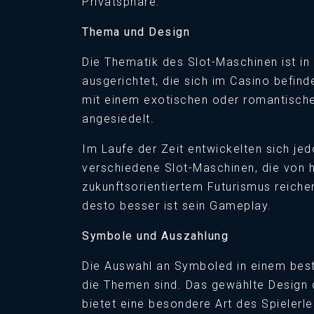
Privatsphäre.
Thema und Design
Die Thematik des Slot-Maschinen ist in 
ausgerichtet, die sich im Casino befind
mit einem exotischen oder romantisch
angesiedelt.
Im Laufe der Zeit entwickelten sich j
verschiedene Slot-Maschinen, die von hi
zukunftsorientiertem Futurismus reiche
desto besser ist sein Gameplay.
Symbole und Auszahlung
Die Auswahl an Symboled in einem best
die Themen sind. Das gewählte Design 
bietet eine besondere Art des Spielerl