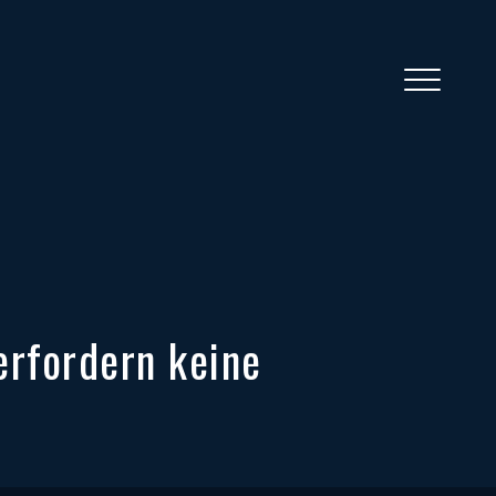
erfordern keine