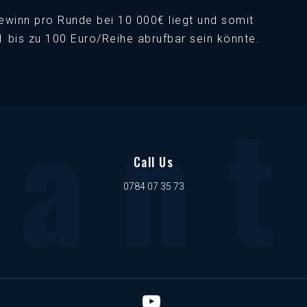
Gewinn pro Runde bei 10 000€ liegt und somit
 bis zu 100 Euro/Reihe abrufbar sein könnte.
uan
Call Us
0784 07 35 73