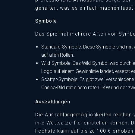
gehalten, was es einfach machen lässt,
Symbole
Das Spiel hat mehrere Arten von Symbo
Standard-Symbole: Diese Symbole sind mit v
auf allen Rollen.
Wild-Symbole: Das Wild-Symbol wird durch e
Logo auf einem Gewinnlinie landet, ersetzt 
Scatter-Symbole: Es gibt zwei verschiedene 
Casino-Bild mit einem roten LKW und der zwe
Auszahlungen
Die Auszahlungsmöglichkeiten reichen v
ihre Wettsätze frei einstellen können.
höchste kann auf bis zu 100 € erhoben