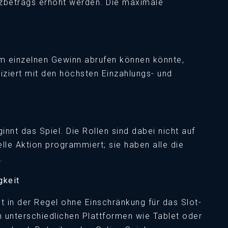
zbetrags erhöht werden. Die maximale
m einzelnen Gewinn abrufen können könnte,
liziert mit den höchsten Einzahlungs- und
nt das Spiel. Die Rollen sind dabei nicht auf
le Aktion programmiert; sie haben alle die
.
gkeit
 in der Regel ohne Einschränkung für das Slot-
n unterschiedlichen Plattformen wie Tablet oder