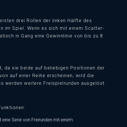
rsten drei Rollen der linken Hälfte des
ion im Spiel. Wenn es sich mit einem Scatter-
isch in Gang eine Gewinnlinie von bis zu 8
, da sie beide auf beliebigen Positionen der
on auf einer Reihe erscheinen, wird die
s werden weitere Freispielrunden ausgelöst.
Funktionen:
 eine Serie von Freirunden mit einem