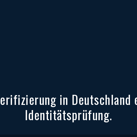
erifizierung in Deutschland 
Identitätsprüfung.