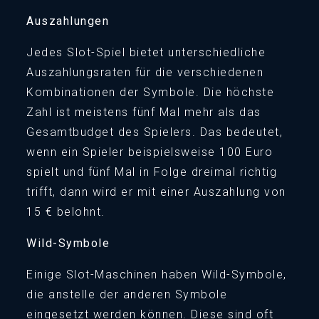
Auszahlungen
Jedes Slot-Spiel bietet unterschiedliche
Auszahlungsraten für die verschiedenen
Kombinationen der Symbole. Die höchste
Zahl ist meistens fünf Mal mehr als das
Gesamtbudget des Spielers. Das bedeutet,
wenn ein Spieler beispielsweise 100 Euro
spielt und fünf Mal in Folge dreimal richtig
trifft, dann wird er mit einer Auszahlung von
15 € belohnt.
Wild-Symbole
Einige Slot-Maschinen haben Wild-Symbole,
die anstelle der anderen Symbole
eingesetzt werden können. Diese sind oft