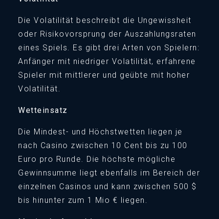
Die Volatilität beschreibt die Ungewissheit
oder Risikovorsprung der Auszahlungsraten
eines Spiels. Es gibt drei Arten von Spielern:
Anfänger mit niedriger Volatilität, erfahrene
Spieler mit mittlerer und geübte mit hoher
Volatilität.
Wetteinsatz
Die Mindest- und Höchstwetten liegen je
nach Casino zwischen 10 Cent bis zu 100
Euro pro Runde. Die höchste mögliche
Gewinnsumme liegt ebenfalls im Bereich der
einzelnen Casinos und kann zwischen 500 $
bis hinunter zum 1 Mio € liegen.