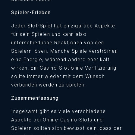
Spieler-Erleben
Jeder Slot-Spiel hat einzigartige Aspekte
für sein Spielen und kann also
unterschiedliche Reaktionen von den
Spielern lösen. Manche Spiele verströmen
eine Energie, während andere eher kalt
wirken. Ein Casino-Slot ohne Verifizierung
sollte immer wieder mit dem Wunsch
verbunden werden zu spielen.
Zusammenfassung
Insgesamt gibt es viele verschiedene
Aspekte bei Online-Casino-Slots und
Spielern sollten sich bewusst sein, dass der