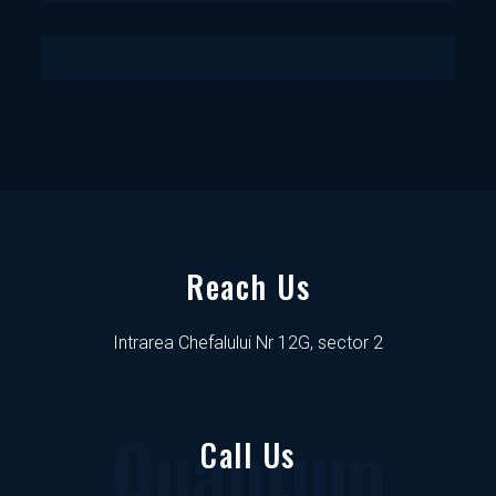
Reach Us
Intrarea Chefalului Nr 12G, sector 2
Quantum
Call Us