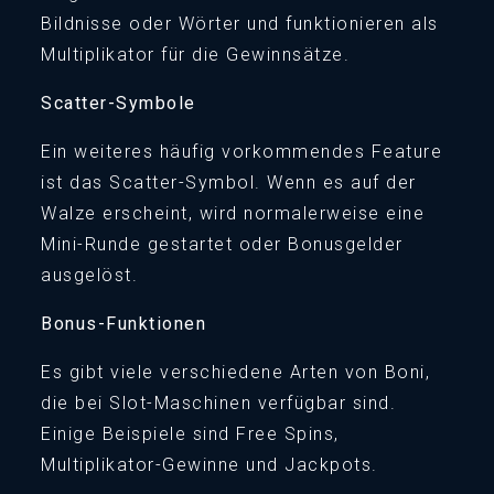
Bildnisse oder Wörter und funktionieren als
Multiplikator für die Gewinnsätze.
Scatter-Symbole
Ein weiteres häufig vorkommendes Feature
ist das Scatter-Symbol. Wenn es auf der
Walze erscheint, wird normalerweise eine
Mini-Runde gestartet oder Bonusgelder
ausgelöst.
Bonus-Funktionen
Es gibt viele verschiedene Arten von Boni,
die bei Slot-Maschinen verfügbar sind.
Einige Beispiele sind Free Spins,
Multiplikator-Gewinne und Jackpots.