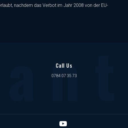
r erlaubt, nachdem das Verbot im Jahr 2008 von der EU-
uan
Call Us
0784 07 35 73