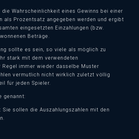
 die Wahrscheinlichkeit eines Gewinns bei einer
nn als Prozentsatz angegeben werden und ergibt
esamten eingesetzten Einzahlungen (bzw.
ewonnenen Beträge.
ng sollte es sein, so viele als möglich zu
ehr stark mit dem verwendeten
r Regel immer wieder dasselbe Muster
len vermutlich nicht wirklich zuletzt völlig
il für jeden Spieler.
e genannt:
:
Sie sollen die Auszahlungszahlen mit den
n.