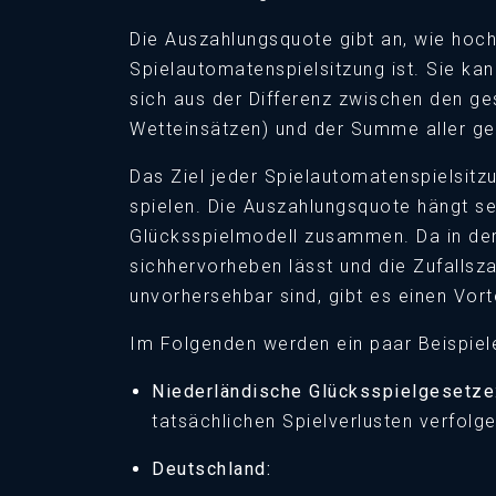
Die Auszahlungsquote gibt an, wie hoch
Spielautomatenspielsitzung ist. Sie ka
sich aus der Differenz zwischen den g
Wetteinsätzen) und der Summe aller g
Das Ziel jeder Spielautomatenspielsitzu
spielen. Die Auszahlungsquote hängt s
Glücksspielmodell zusammen. Da in de
sichhervorheben lässt und die Zufallszah
unvorhersehbar sind, gibt es einen Vorte
Im Folgenden werden ein paar Beispiel
Niederländische Glücksspielgesetze
tatsächlichen Spielverlusten verfolge
Deutschland: