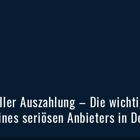
ller Auszahlung – Die wichti
ines seriösen Anbieters in D