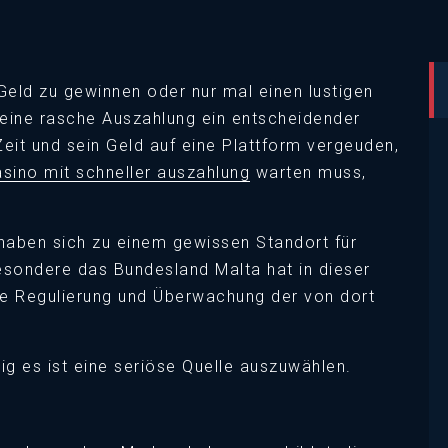
eld zu gewinnen oder nur mal einen lustigen
 eine rasche Auszahlung ein entscheidender
 Zeit und sein Geld auf eine Plattform vergeuden,
sino mit schneller auszahlung
warten muss,
haben sich zu einem gewissen Standort für
esondere das Bundesland Malta hat in dieser
nge Regulierung und Überwachung der von dort
ig es ist eine seriöse Quelle auszuwählen.