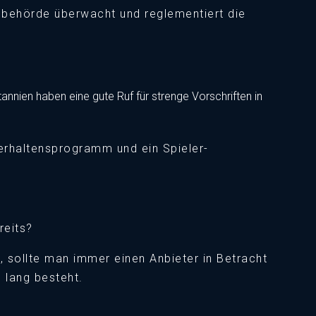
behörde überwacht und reglementiert die
tannien haben eine gute Ruf für strenge Vorschriften in
Verhaltensprogramm und ein Spieler-
reits?
, sollte man immer einen Anbieter in Betracht
 lang besteht.