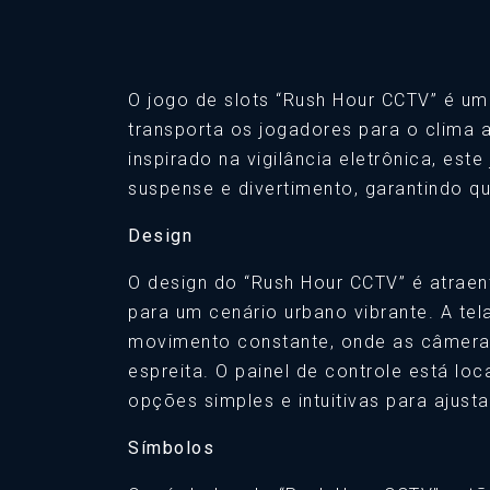
O jogo de slots “Rush Hour CCTV” é um
transporta os jogadores para o clim
inspirado na vigilância eletrônica, es
suspense e divertimento, garantindo 
Design
O design do “Rush Hour CCTV” é atraen
para um cenário urbano vibrante. A te
movimento constante, onde as câmeras
espreita. O painel de controle está loc
opções simples e intuitivas para ajusta
Símbolos