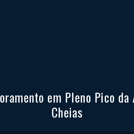
oramento em Pleno Pico da 
Cheias