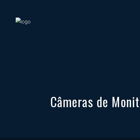
Câmeras de Monit