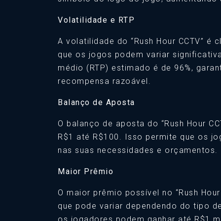
Volatilidade e RTP
A volatilidade do “Rush Hour CCTV” é c
que os jogos podem variar significati
médio (RTP) estimado é de 96%, garan
recompensa razoável.
Balanço de Aposta
O balanço de aposta do “Rush Hour CC
R$1 até R$100. Isso permite que os j
nas suas necessidades e orçamentos.
Maior Prêmio
O maior prêmio possível no “Rush Hour
que pode variar dependendo do tipo de
os jogadores podem ganhar até R$1 mi