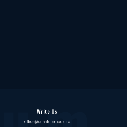
tum
Write Us
office@quantummusic.ro