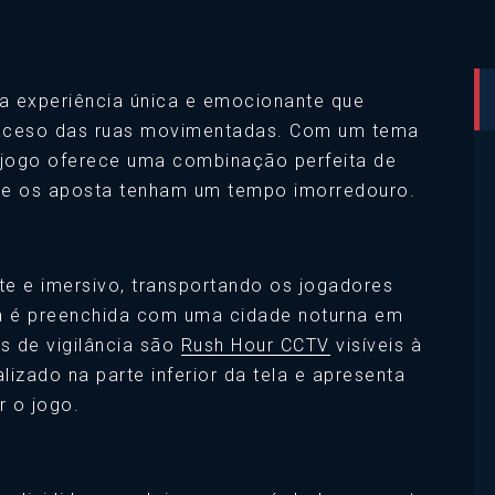
a experiência única e emocionante que
a aceso das ruas movimentadas. Com um tema
te jogo oferece uma combinação perfeita de
que os aposta tenham um tempo imorredouro.
te e imersivo, transportando os jogadores
la é preenchida com uma cidade noturna em
 de vigilância são
Rush Hour CCTV
visíveis à
alizado na parte inferior da tela e apresenta
r o jogo.