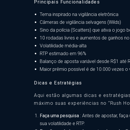
Principais Funcionalidades
Tema inspirado na vigilância eletrônica
Câmeras de vigilância selvagens (Wilds)
Sino da polícia (Scatters) que ativa o jogo 
10 rodadas livres e aumentos de ganhos n
Volatilidade média-alta
RTP estimado em 96%
Balanço de aposta variável desde R$1 até
Maior prêmio possível é de 10.000 vezes o 
Dicas e Estratégias
Aqui estão algumas dicas e estratégia
máximo suas experiências no “Rush Ho
Faça uma pesquisa
: Antes de apostar, faça
sua volatilidade e RTP.