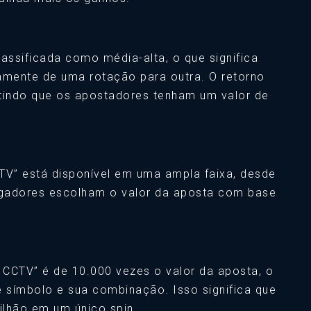
lassificada como média-alta, o que significa
vamente de uma rotação para outra. O retorno
tindo que os apostadores tenham um valor de
TV” está disponível em uma ampla faixa, desde
ogadores escolham o valor da aposta com base
 CCTV” é de 10.000 vezes o valor da aposta, o
 símbolo e sua combinação. Isso significa que
lhão em um único spin.