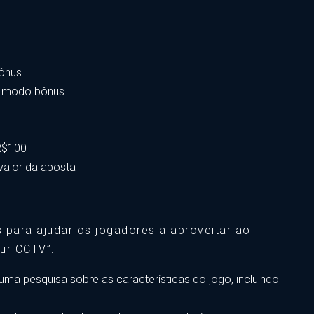
bônus
o modo bônus
 R$100
valor da aposta
s para ajudar os jogadores a aproveitar ao
ur CCTV”:
 uma pesquisa sobre as características do jogo, incluindo