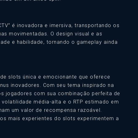
CTV” é inovadora e imersiva, transportando os
uas movimentadas. O design visual e as
de e habilidade, tornando o gameplay ainda
 de slots única e emocionante que oferece
nus inovadores. Com seu tema inspirado na
a os jogadores com sua combinação perfeita de
a volatilidade média-alta e o RTP estimado em
ham um valor de recompensa razoável.
s mais experientes do slots experimentem a