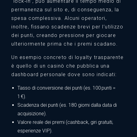
“lock‑in”, può aumentare il tempo medio di
permanenza sul sito e, di conseguenza, la
spesa complessiva. Alcuni operatori,
inoltre, fissano scadenze brevi per l’utilizzo
dei punti, creando pressione per giocare
ulteriormente prima che i premi scadano.
Un esempio concreto di loyalty trasparente
è quello di un casinò che pubblica una
dashboard personale dove sono indicati:
Tasso di conversione dei punti (es. 100 punti =
1 €).
Scadenza dei punti (es. 180 giorni dalla data di
acquisizione).
Valore reale dei premi (cashback, giri gratuiti,
esperienze VIP).