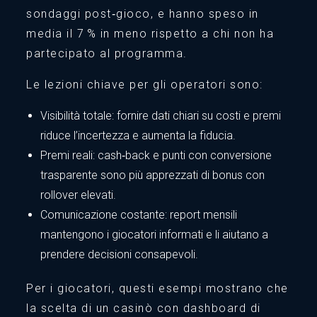
sondaggi post‑gioco, e hanno speso in
media il 7 % in meno rispetto a chi non ha
partecipato al programma.
Le lezioni chiave per gli operatori sono:
Visibilità totale: fornire dati chiari su costi e premi
riduce l’incertezza e aumenta la fiducia.
Premi reali: cash‑back e punti con conversione
trasparente sono più apprezzati di bonus con
rollover elevati.
Comunicazione costante: report mensili
mantengono i giocatori informati e li aiutano a
prendere decisioni consapevoli.
Per i giocatori, questi esempi mostrano che
la scelta di un casinò con dashboard di