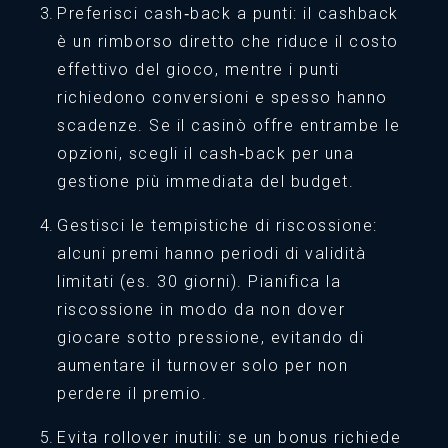
Preferisci cash‑back a punti: il cashback
è un rimborso diretto che riduce il costo
effettivo del gioco, mentre i punti
richiedono conversioni e spesso hanno
scadenze. Se il casinò offre entrambe le
opzioni, scegli il cash‑back per una
gestione più immediata del budget.
Gestisci le tempistiche di riscossione:
alcuni premi hanno periodi di validità
limitati (es. 30 giorni). Pianifica la
riscossione in modo da non dover
giocare sotto pressione, evitando di
aumentare il turnover solo per non
perdere il premio.
Evita rollover inutili: se un bonus richiede