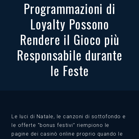
Programmazioni di
Loyalty Possono
Rendere il Gioco più
Responsabile durante
le Feste
Le luci di Natale, le canzoni di sottofondo e
le offerte “bonus festivi” riempiono le
pagine dei casinò online proprio quando le