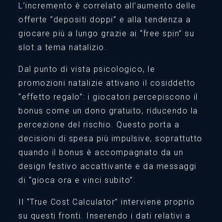
L’incremento è correlato all’aumento delle
offerte “depositi doppi” e alla tendenza a
giocare più a lungo grazie ai “free spin” su
slot a tema natalizio.
Dal punto di vista psicologico, le
promozioni natalizie attivano il cosiddetto
“effetto regalo”: i giocatori percepiscono il
bonus come un dono gratuito, riducendo la
percezione del rischio. Questo porta a
decisioni di spesa più impulsive, soprattutto
quando il bonus è accompagnato da un
design festivo accattivante e da messaggi
di “gioca ora e vinci subito”.
Il “True Cost Calculator” interviene proprio
su questi fronti. Inserendo i dati relativi a