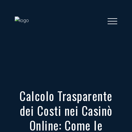
Calcolo Trasparente
dei Costi nei Casinò
Online: Come le