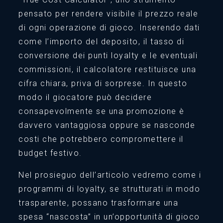
pensato per rendere visibile il prezzo reale
di ogni operazione di gioco. Inserendo dati
come l’importo del deposito, il tasso di
conversione dei punti loyalty e le eventuali
commissioni, il calcolatore restituisce una
cifra chiara, priva di sorprese. In questo
modo il giocatore può decidere
consapevolmente se una promozione è
davvero vantaggiosa oppure se nasconde
costi che potrebbero compromettere il
budget festivo.
Nel prosieguo dell’articolo vedremo come i
programmi di loyalty, se strutturati in modo
trasparente, possano trasformare una
spesa “nascosta” in un’opportunità di gioco