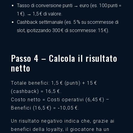
Tasso di conversione punti → euro (es. 100 punti =
1 €). → 1,5 € di valore.
Cashback settimanale (es. 5 % su scommesse di
slot, ipotizzando 300 € di scommesse: 15 €).
Passo 4 – Calcola il risultato
netto
Totale benefici: 1,5 € (punti) + 15 €
(cashback) = 16,5 €.
Costo netto = Costi operativi (6,45 €) –
Benefici (16,5 €) = ‑10,05 €.
Un risultato negativo indica che, grazie ai
benefici della loyalty, il giocatore ha un