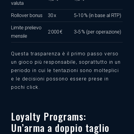
valuta
Rollover bonus
30 x
5‑10 % (in base al RTP)
Limite prelievo
2 000 €
3‑5 % (per operazione)
mensile
Questa trasparenza è il primo passo verso
un gioco più responsabile, soprattutto in un
periodo in cui le tentazioni sono molteplici
e le decisioni possono essere prese in
pochi click.
Loyalty Programs:
Un’arma a doppio taglio