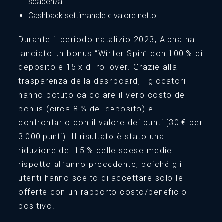
scadenza.
Cashback settimanale e valore netto.
Durante il periodo natalizio 2023, Alpha ha
lanciato un bonus “Winter Spin” con 100 % di
deposito e 15 x di rollover. Grazie alla
trasparenza della dashboard, i giocatori
hanno potuto calcolare il vero costo del
bonus (circa 8 % del deposito) e
confrontarlo con il valore dei punti (30 € per
3 000 punti). Il risultato è stato una
riduzione del 15 % delle spese medie
rispetto all’anno precedente, poiché gli
utenti hanno scelto di accettare solo le
offerte con un rapporto costo/beneficio
positivo.