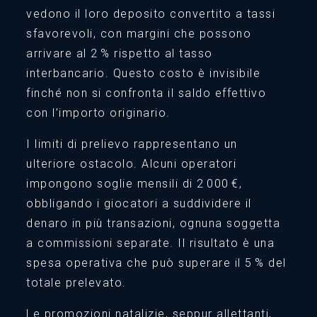
vedono il loro deposito convertito a tassi
sfavorevoli, con margini che possono
arrivare al 2 % rispetto al tasso
interbancario. Questo costo è invisibile
finché non si confronta il saldo effettivo
con l’importo originario.
I limiti di prelievo rappresentano un
ulteriore ostacolo. Alcuni operatori
impongono soglie mensili di 2 000 €,
obbligando i giocatori a suddividere il
denaro in più transazioni, ognuna soggetta
a commissioni separate. Il risultato è una
spesa operativa che può superare il 5 % del
totale prelevato.
Le promozioni natalizie, seppur allettanti,