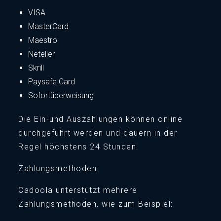
VISA
MasterCard
Maestro
Neteller
Skrill
Paysafe Card
Sofortüberweisung
Die Ein-und Auszahlungen können online
durchgeführt werden und dauern in der
Regel höchstens 24 Stunden.
Zahlungsmethoden
Cadoola unterstützt mehrere
Zahlungsmethoden, wie zum Beispiel: