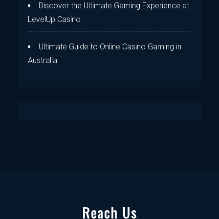
Discover the Ultimate Gaming Experience at
LevelUp Casino
Ultimate Guide to Online Casino Gaming in
Australia
Reach Us