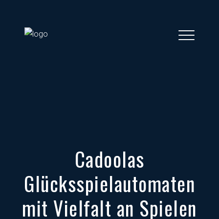
Cadoolas
Glücksspielautomaten
mit Vielfalt an Spielen