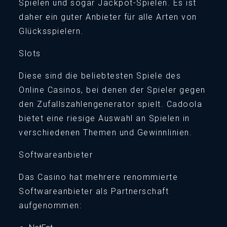
Spielen und sogar Jackpot-Spielen. Es ist
daher ein guter Anbieter für alle Arten von
Glücksspielern.
Slots
Diese sind die beliebtesten Spiele des
Online Casinos, bei denen der Spieler gegen
den Zufallszahlengenerator spielt. Cadoola
bietet eine riesige Auswahl an Spielen in
verschiedenen Themen und Gewinnlinien.
Softwareanbieter
Das Casino hat mehrere renommierte
Softwareanbieter als Partnerschaft
aufgenommen: