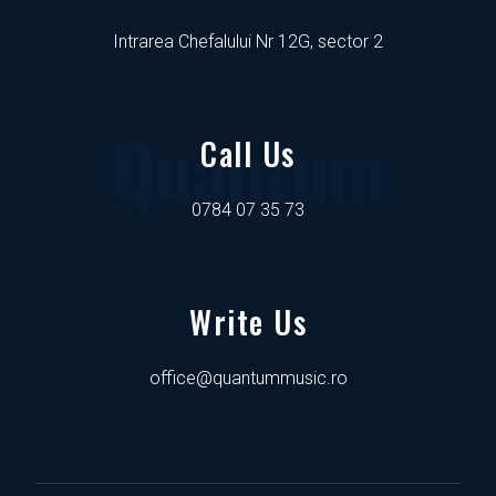
Intrarea Chefalului Nr 12G, sector 2
Quantum
Call Us
0784 07 35 73
Write Us
office@quantummusic.ro