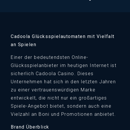
Cadoola Glücksspielautomaten mit Vielfalt
an Spielen
Einer der bedeutendsten Online-
Glücksspielanbieter im heutigen Internet ist
sicherlich Cadoola Casino. Dieses
Unternehmen hat sich in den letzten Jahren
zu einer vertrauenswürdigen Marke
entwickelt, die nicht nur ein großartiges
Spiele-Angebot bietet, sondern auch eine
Vielzahl an Boni und Promotionen anbietet.
Brand Überblick