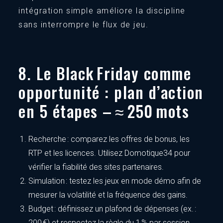
intégration simple améliore la discipline
sans interrompre le flux de jeu.
8. Le Black Friday comme
opportunité : plan d’action
en 5 étapes – ≈ 250 mots
Recherche : comparez les offres de bonus, les
RTP et les licences. Utilisez Domotique34 pour
vérifier la fiabilité des sites partenaires.
Simulation : testez les jeux en mode démo afin de
mesurer la volatilité et la fréquence des gains.
Budget : définissez un plafond de dépenses (ex. :
200 €) et respectez la règle du 1 % par session.