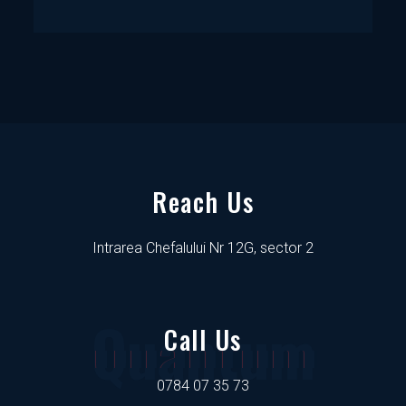
Reach Us
Intrarea Chefalului Nr 12G, sector 2
Quantum
Call Us
0784 07 35 73