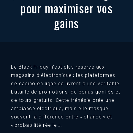
pour maximiser vos
gains
Le Black Friday n’est plus réservé aux
magasins d’électronique ; les plateformes
de casino en ligne se livrent à une véritable
bataille de promotions, de bonus gonflés et
de tours gratuits. Cette frénésie crée une
ambiance électrique, mais elle masque
souvent la différence entre « chance » et
« probabilité réelle ».