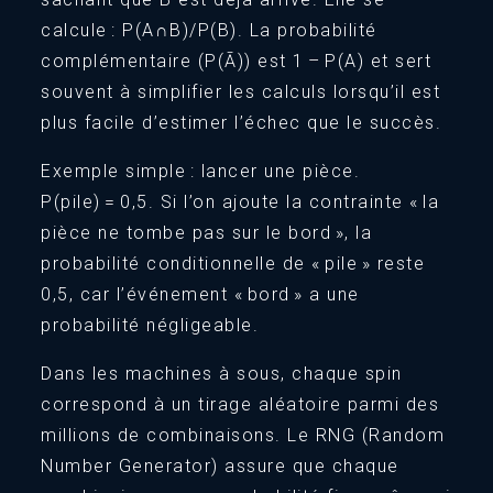
calcule : P(A∩B)/P(B). La probabilité
complémentaire (P(Ā)) est 1 – P(A) et sert
souvent à simplifier les calculs lorsqu’il est
plus facile d’estimer l’échec que le succès.
Exemple simple : lancer une pièce.
P(pile) = 0,5. Si l’on ajoute la contrainte « la
pièce ne tombe pas sur le bord », la
probabilité conditionnelle de « pile » reste
0,5, car l’événement « bord » a une
probabilité négligeable.
Dans les machines à sous, chaque spin
correspond à un tirage aléatoire parmi des
millions de combinaisons. Le RNG (Random
Number Generator) assure que chaque