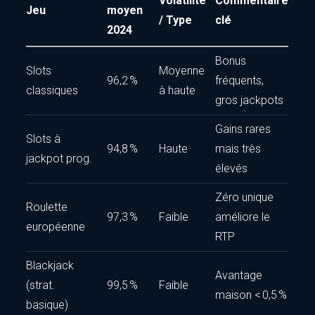
Volatilité
Commentaire
Jeu
moyen
/ Type
clé
2024
Bonus
Slots
Moyenne
96,2 %
fréquents,
classiques
à haute
gros jackpots
Gains rares
Slots à
94,8 %
Haute
mais très
jackpot prog.
élevés
Zéro unique
Roulette
97,3 %
Faible
améliore le
européenne
RTP
Blackjack
Avantage
(strat.
99,5 %
Faible
maison < 0,5 %
basique)