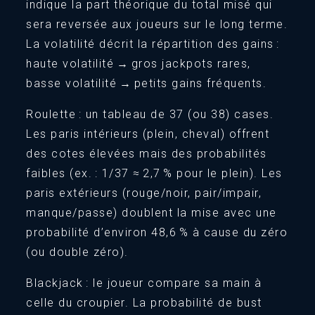
indique la part théorique du total misé qui
sera reversée aux joueurs sur le long terme.
La volatilité décrit la répartition des gains :
haute volatilité → gros jackpots rares,
basse volatilité → petits gains fréquents.
Roulette : un tableau de 37 (ou 38) cases.
Les paris intérieurs (plein, cheval) offrent
des cotes élevées mais des probabilités
faibles (ex. : 1/37 ≈ 2,7 % pour le plein). Les
paris extérieurs (rouge/noir, pair/impair,
manque/passe) doublent la mise avec une
probabilité d’environ 48,6 % à cause du zéro
(ou double zéro).
Blackjack : le joueur compare sa main à
celle du croupier. La probabilité de bust