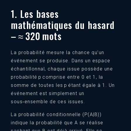
1. Les bases
mathématiques du hasard
– ≈ 320 mots
La probabilité mesure la chance qu’un
événement se produise. Dans un espace
échantillonnal, chaque issue possède une
probabilité p comprise entre 0 et 1, la
somme de toutes les p étant égale à 1. Un
événement est simplement un
sous‑ensemble de ces issues.
La probabilité conditionnelle (P(A|B))
indique la probabilité que A se réalise
sachant que B est déjà arrivé. Elle se