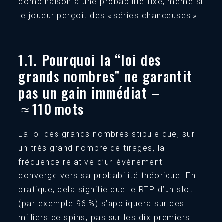
combinaison a une probabilité fixe, même si
le joueur perçoit des « séries chanceuses ».
1.1. Pourquoi la “loi des
grands nombres” ne garantit
pas un gain immédiat –
≈ 110 mots
La loi des grands nombres stipule que, sur
un très grand nombre de tirages, la
fréquence relative d’un événement
converge vers sa probabilité théorique. En
pratique, cela signifie que le RTP d’un slot
(par exemple 96 %) s’appliquera sur des
milliers de spins, pas sur les dix premiers.