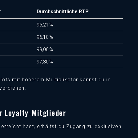
r
Durchschnittliche RTP
96,21 %
96,10 %
99,00 %
97,30 %
ots mit höherem Multiplikator kannst du in
verdienen.
r Loyalty‑Mitglieder
erreicht hast, erhältst du Zugang zu exklusiven