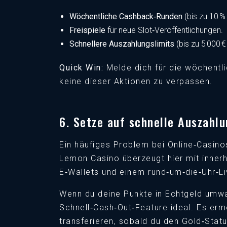
Wöchentliche Cashback‑Runden
(bis zu 10 %
Freispiele
für neue Slot‑Veröffentlichungen.
Schnellere Auszahlungslimits
(bis zu 5 000 €
Quick Win:
Melde dich für die wöchentl
keine dieser Aktionen zu verpassen.
6. Setze auf schnelle Auszahl
Ein häufiges Problem bei Online‑Casino
Lemon Casino überzeugt hier mit inner
E‑Wallets und einem rund‑um‑die‑Uhr‑Li
Wenn du deine Punkte in Echtgeld umwa
Schnell‑Cash‑Out‑Feature ideal. Es ermög
transferieren, sobald du den Gold‑Statu