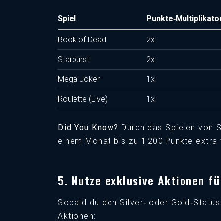
Spiel
Punkte‑Multiplikato
Book of Dead
2x
Starburst
2x
Mega Joker
1x
Roulette (Live)
1x
Did You Know?
Durch das Spielen von Sl
einem Monat bis zu 1 200 Punkte extra 
5. Nutze exklusive Aktionen fü
Sobald du den Silver‑ oder Gold‑Status 
Aktionen: